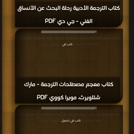
كتاب الترجمة الأدبية رحلة البحث عن الأنساق
الفني - جي دي PDF
قراءة و تحميل كتاب كتاب معجم مصطلحات الترجمة - مارك شتلويرث، مويرا كووي
PDF مجانا | مكتبة >
كتب في
| التحميل : مرة/مرات
كتاب معجم مصطلحات الترجمة - مارك
شتلويرث، مويرا كووي PDF
قراءة و تحميل كتاب كتاب جوهر الترجمة: عبور الحدود الثقافية - ثيو هيرمانز PDF
مجانا | مكتبة >
كتب في تحميل
| التحميل : مرة/مرات