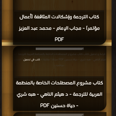
كتاب الترجمة وإشكالات المثاقفة [أعمال
مؤتمر] - مجاب الإمام - محمد عبد العزيز
PDF
قراءة و تحميل كتاب كتاب مشروع المصطلحات الخاصة بالمنظمة العربية للترجمة - د
هيثم الناهي - هبه شري - حياة حسنين PDF مجانا | مكتبة >
كتب في تحميل
| التحميل
: مرة/مرات
كتاب مشروع المصطلحات الخاصة بالمنظمة
العربية للترجمة - د هيثم الناهي - هبه شري
- حياة حسنين PDF