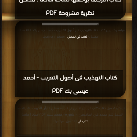
كتاب الترجمة بوصفها نشاطا هادفا : مداخل
نظرية مشروحة PDF
قراءة و تحميل كتاب كتاب التهذيب فى أصول التعريب - أحمد عيسى بك PDF مجانا |
مكتبة >
كتب في تحميل
| التحميل : مرة/مرات
كتاب التهذيب فى أصول التعريب - أحمد
عيسى بك PDF
قراءة و تحميل كتاب كتاب الجمال الأدبي في ترجمة معاني القرآن الكريم - فتح الحميد
للشيخ فتح محمد خان الجالندهري - دكتوراه - محمد سليم PDF مجانا | مكتبة >
كتب في
| التحميل : مرة/مرات