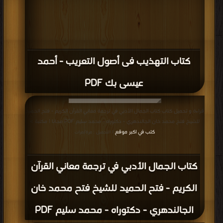
كتاب التهذيب فى أصول التعريب - أحمد
عيسى بك PDF
قراءة و تحميل كتاب كتاب الجمال الأدبي في ترجمة معاني القرآن الكريم - فتح الحميد
للشيخ فتح محمد خان الجالندهري - دكتوراه - محمد سليم PDF مجانا | مكتبة >
كتب في اكبر موقع
| التحميل : مرة/مرات
كتاب الجمال الأدبي في ترجمة معاني القرآن
الكريم - فتح الحميد للشيخ فتح محمد خان
الجالندهري - دكتوراه - محمد سليم PDF