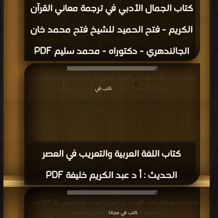
كتاب الجمال الأدبي في ترجمة معاني القرآن
الكريم - فتح الحميد للشيخ فتح محمد خان
الجالندهري - دكتوراه - محمد سليم PDF
قراءة و تحميل كتاب كتاب اللغة العربية والتعريب في العصر الحديث : أ د عبد الكريم
خليفة PDF مجانا | مكتبة >
كتب في
| التحميل : مرة/مرات
كتاب اللغة العربية والتعريب في العصر
الحديث : أ د عبد الكريم خليفة PDF
قراءة و تحميل كتاب كتاب التهذيب فى أصول التعريب - أحمد عيسى بك PDF مجانا |
مكتبة >
كتب في مجانا
| التحميل : مرة/مرات