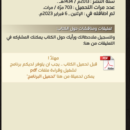
سنة النشر
: 2013م / 1434هـ .
من كتب الروايات والقصص - مكتبة القصص والروايات والمجلّات.
عدد مرات التحميل
: 703 مرّة / مرات.
تم اضافته في
: الإثنين , 6 فبراير 2023م.
تعليقات ومناقشات حول الكتاب:
ولتسجيل ملاحظاتك ورأيك حول الكتاب يمكنك المشاركه في
التعليقات من هنا:
مهلاً !
قبل تحميل الكتاب .. يجب ان يتوفر لديكم برنامج
تشغيل وقراءة ملفات
pdf
يمكن تحميلة من هنا '
تحميل البرنامج
'