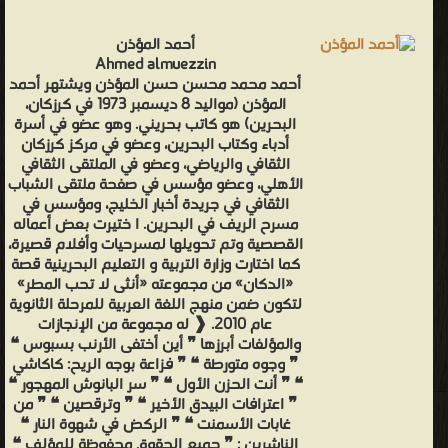
أحمد المؤذن
Ahmed almuezzin
أحمد محمد محسن حسن المؤذن ويشتهر أحمد
المؤذن (مواليد 8 ديسمبر 1973 في كرزكان،
البحرين) هو كاتب بحريني. وهو عضو في أسرة
أدباء وكتاب البحرين، وعضو في مركز كرزكان
الثقافي والرياضي، وعضو في الملتقى الثقافي
الأهلي، وعضو مؤسس في صفحة ملتقى الشباب
الثقافي في جريدة أخبار الخليج، ومؤسس في
مسرح الريف في البحرين. ا ختيرت بعض أعماله
القصصية وتم تحويلها لمسرحيات وأفلام قصيرة،
كما اختارت وزارة التربية و التعليم البحرينية قصة
«الدكان» من مجموعته «أنثى لا تحب المطر»
لتكون ضمن منهج اللغة العربية للمرحلة الثانوية
عام 2010. ❰ له مجموعة من الإنجازات
والمؤلفات أبرزها ❞ أين أختفى الأرنب بسبوس ❝
❞ وجوه متورطة ❝ ❞ فزاعة بوجه الريح: كاكاشي
❝ ❞ أنت الحزن الأول ❝ ❞ سر البانوش المهجور ❝
❞ اعترافات البيدق الأخير ❝ ❞ وترقصين ❝ ❞ من
غابات الأسمنت ❝ ❞ الركض في شهوة النار ❝
الناشرين : ❞ جميع الحقوق محفوظة للمؤلف ❝