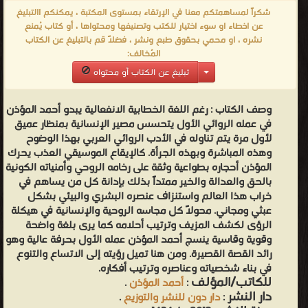
أحمد المؤذن - أحمد محمد محسن حسن المؤذن ويشتهر أحمد المؤذن
شكراً لمساهمتكم معنا في الإرتقاء بمستوى المكتبة ، يمكنكم االتبليغ
(مواليد 8 ديسمبر 1973 في كرزكان، البحرين) هو كاتب بحريني. وهو عضو
عن اخطاء او سوء اختيار للكتب وتصنيفها ومحتواها ، أو كتاب يُمنع
نشره ، او محمي بحقوق طبع ونشر ، فضلاً قم بالتبليغ عن الكتاب
في أسرة أدباء وكتاب البحرين، وعضو في مركز كرزكان الثقافي والرياضي،
المُخالف:
وعضو في الملتقى الثقافي الأهلي، وعضو مؤسس في صفحة ملتقى
تبليغ عن الكتاب أو محتواه
الشباب الثقافي في جريدة أخبار الخليج، ومؤسس في مسرح الريف في
البحرين. ا ختيرت بعض أعماله القصصية وتم تحويلها لمسرحيات وأفلام
وصف الكتاب :
رغم اللغة الخطابية الانفعالية يبدو أحمد المؤذن
قصيرة، كما اختارت وزارة التربية و التعليم البحرينية قصة «الدكان» من
في عمله الروائي الأول يتحسس مصير الإنسانية بمنظار عميق
مجموعته «أنثى لا تحب المطر» لتكون ضمن منهج اللغة العربية للمرحلة
لأول مرة يتم تناوله في الأدب الروائي العربي بهذا الوضوح
وهذه المباشرة وبهذه الجرأة. كالإيقاع الموسيقي العذب يحرك
الثانوية عام 2010. ❰ له مجموعة من الإنجازات والمؤلفات أبرزها ❞ أين
المؤذن أحجاره بطواعية وثقة على رخامه الروحي وأمنياته الكونية
أختفى الأرنب بسبوس ❝ ❞ وجوه متورطة ❝ ❞ فزاعة بوجه الريح: كاكاشي
بالحق والعدالة والخير ممتداً بذلك بإدانة كل من يساهم في
❝ ❞ أنت الحزن الأول ❝ ❞ سر البانوش المهجور ❝ ❞ اعترافات البيدق الأخير
خراب هذا العالم واستنزاف عنصره البشري والبيئي بشكل
❝ ❞ وترقصين ❝ ❞ من غابات الأسمنت ❝ ❞ الركض في شهوة النار ❝
عبثي ومجاني. محولاً كل مجاسه الروحية والإنسانية في هيكلة
الرؤى لكشف المزيف وترتيب أحلامه كما يرى بلغة واضحة
الناشرين : ❞ جميع الحقوق محفوظة للمؤلف ❝ ❞ دار دون للنشر والتوزيع
وقوية وقاسية ينسج أحمد المؤذن عمله الأول بحرفة عالية وهو
❝ ❞ ديوان العرب للنشر و التوزيع ❝ ❞ أبجد للترجمة والنشر والتوزيع ❝ ❞
رائد القصة القصيرة. ومن هنا تميل رؤيته إلى الاتساع والتنوع
بوفار للنشر والتوزيع ❝ ❞ دار بسمة للنشر الإلكتروني ❝ ❞ دار فراديس
في بناء شخصياته وعناصره وترتيب أفكاره.
للكاتب/المؤلف
:
أحمد المؤذن
.
للنشر والتوزيع ❝ ❞ دار ومكتبة رؤى للنشر ❝ ❞ أسرة الأدباء والكتاب في
دار النشر
:
دار دون للنشر والتوزيع
.
البحرين ❝ ❱