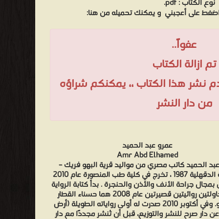
نوع الكتاب :
pdf.
 اضغط على أعجبني
و يمكنك تحميله من هنا:
عفواً..
تم ازالة الكتاب
عدم نشر هذا الكتاب ،، يمكنكم شراؤه
من دار النشر
عمرو عبد الحميد
Amr Abd Elhamed
بد الحميد كاتب مصري من مواليد قرية البهو فريك –
محافظة الدقهلية 1987 ، تخرج في كلية طب المنصورة عام 2010
جال جراحة الأنف والأذن والحنجرة . بدأ كتابة الرواية
مع محاولتين روائيتين قصيرتين عام 2008 هما حسناء القطار
وكاسانو. وفي أكتوبر 2010 صدرت له أولى رواياته الطويلة (أرض
عن دار صرح للنشر والتوزيع، قبل أن تُنشر مجددًا مع دار