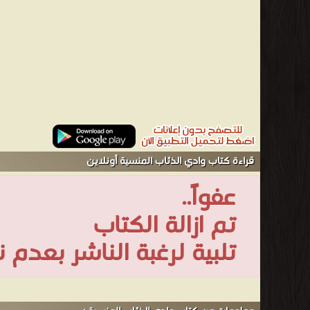
قراءة كتاب وادي الذئاب المنسية أونلاين
عفواً..
تم ازالة الكتاب
تلبية لرغبة الناشر بعدم