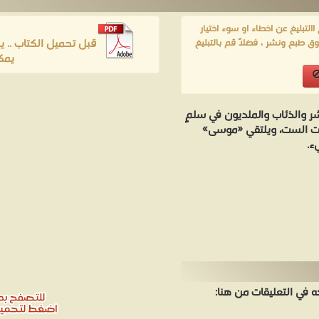
لتبليغ عن اخطاء او سوء اختيار
قبل تحميل الكتاب .. 
ق طبع ونشر ، فضلاً قم بالتبليغ
يمك
 والذئاب والملديون في سلمٍ
رات الست، ويلتقي «موسى»
ء.
في التعليقات من هنا: