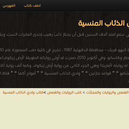
اضف كتاب
الفهرس
الذئاب المنسية
 سلمٍ امتد آلاف السنين قبل أن يجتاز ذئبٌ رهيب إحدى العابرات الست، و
الرواية مع محاولتين روائيتين قصيرتين عام 2008 هما حسناء القطار وكاسانو. وفي أكتوبر
لشامو ❝ ❞ قواعد جارتين ❝ ❞ وادي الذئاب المنسية ❝ ❞ أمواج أكما ❝ ❞ فتاة الي
القصص والروايات والمجلّات
>
كتب الروايات والقصص
>
كتاب وادي الذئاب المنسية