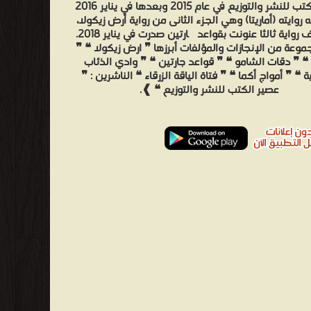
عصير الكتب للنشر والتوزيع في عام 2015 وبعدها في يناير 2016
روايته (أماريتا) وهي الجزء الثانى من رواية أرض زيكولا،
وكما ألف رواية ثالثا عنونت بقواعد چارتين صدرت في يناير 2018.
موعة من الإنجازات والمؤلفات أبرزها ❞ ارض زيكولا ❝ ❞
ا ❝ ❞ دقات الشامو ❝ ❞ قواعد جارتين ❝ ❞ وادي الذئاب
 ❝ ❞ أمواج أكما ❝ ❞ فتاة الياقة الزرقاء ❝ الناشرين : ❞
عصير الكتب للنشر والتوزيع ❝ ❱.