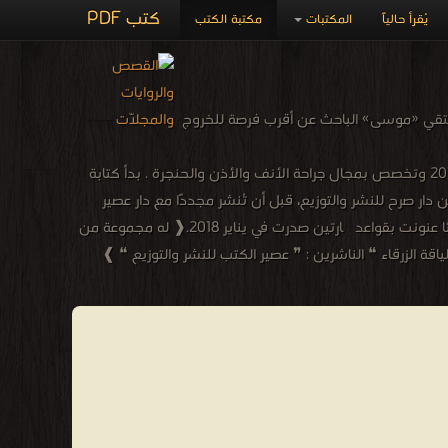
كتب PDF
يُقرأ حالياً
المكتبات
مكتبة الكتب
يلتقي «موسى» الباحث عن أقرب فرصة للخروج
عمرو عبد الحميد - عمرو عبد الحميد كاتب مصري من مواليد قرية البهو فريك – محافظة الدقهلية 1987 ، تخرج في كلية طب المنصورة عام 2010 وتخصص بمجال جراحة الأنف والأذن والحنجرة . بدأ كتابة
 2010 صدرت له أولى رواياته الطويلة (أرض زيكولا)عن دار صرح للنشر والتوزيع، قبل أن تُنشر مجددًا مع دار عصير
الكتب للنشر والتوزيع في عام 2015 وبعدها في يناير 2016 صدرت له روايته (أماريتا) وهي الجزء الثانى من رواية أرض زيكولا، وكما ألف رواية ثالثا عنونت بقواعد چارتين صدرت في يناير 2018.❰ له مجموعة من
اقة الزرقاء ❝ الناشرين : ❞ عصير الكتب للنشر والتوزيع ❝ ❱