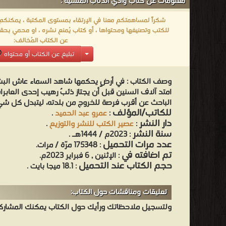
معلومات عن كتاب وادي الذئاب المنسية :
شكراً لمساهمتكم معنا في الإرتقاء بمستوى المكتبة ، يمكنكم اا
للكتب وتصنيفها ومحتواها ، أو كتاب يُمنع نشره ، او محمي بحقو
عن الكتاب المُخالف:
تبليغ عن الكتاب أو محتواه
وصف الكتاب :
في أرضٍ يحكمها شاهد السماء عاش البشر
امتد آلاف السنين قبل أن يجتاز ذئبٌ رهيب إحدى العاب
الباحث عن أقرب فرصة للخروج من بلدته، ليتبدل كل شي
للكاتب/المؤلف
:
عمرو عبد الحميد
.
دار النشر
:
عصير الكتب للنشر والتوزيع
.
سنة النشر
: 2023م / 1444هـ .
عدد مرات التحميل
: 175348 مرّة / مرات.
تم اضافته في
: الإثنين , 6 فبراير 2023م.
حجم الكتاب عند التحميل
: 18.1 ميجا بايت .
تعليقات ومناقشات حول الكتاب:
ولتسجيل ملاحظاتك ورأيك حول الكتاب يمكنك المشاركه 