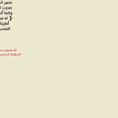
صدرت له 
❰ له مج
أماريت
المنسية