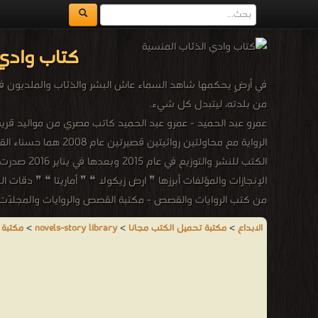
كتاب وادي 
في أرضٍ يحكمها شاهد السماء عاش البشر والذئاب والملديون في
من بلدته، ليتبدل كل شيء.
الإنجازات والمؤلفات أبرزها ❞ ارض زيكولا ❝ ❞ أماريتا ❝ ❞ دقات ا
من كتب الروايات والقصص - مكتبة القصص والروايات والمجلّات.
الابداع
>
مكتبة تحميل الكتب مجانا
>
novels-story library
>
مكتبة 