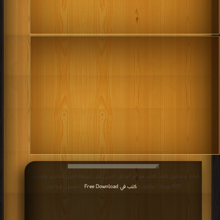
قراءة و تحميل كتاب كتاب موقع الوطن العربى على خريطة القرن الحادى والعشرين
PDF مجانا | مكتبة >
كتب في Free Download
| التحميل : مرة/مرات