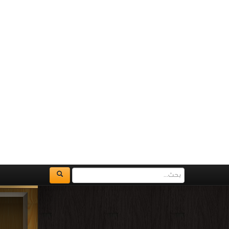
كتا
متجدد 
مناق