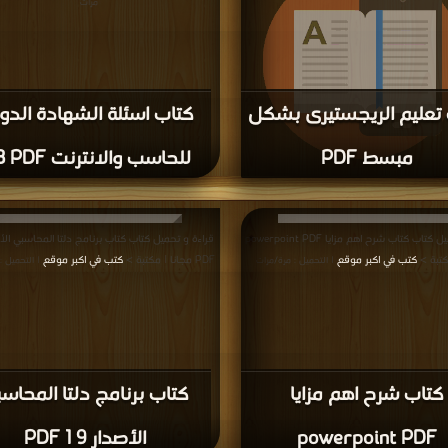
,
كتب في تحميل ICDL والبرامج المكتبية
,
كتب في ICDL والبرامج المكتبية مجانا
المؤلفون والموقع غير مسؤل عن الكتب المضافة بواسطة المستخدمون.
للتبليغ عن
سة الخصوصية
·
اتفاقية الاستخدام
·
اتصل بنا
كتب pdf
Privacy
·
ع الحقوق محفوظة لأصحابها ..
اذا رأيت كتاب له حقوق ملكيه فضلاً اضغط هنا وأبلغنا 
برعاية
موسوعة الإبداع