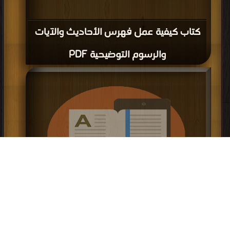
كتاب كيفية عمل فهرس الأحاديث والآيات
والرسوم التوضيحية PDF
كتاب طريقة تشفير ملف word 2007
وإضافة كاسيت للملف PDF
إعلانات:
قراءة و تحميل كتاب كتاب طريقة تشفير ملف word 2007 وإضافة كاسيت للملف
PDF مجانا | مكتبة >
كتب في اكبر منتدى
| التحميل : مرة/مرات