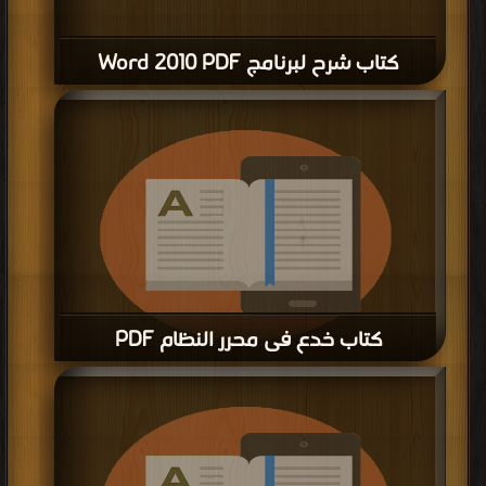
كتاب شرح لبرنامج Word 2010 PDF
كتاب خدع فى محرر النظام PDF
قراءة و تحميل كتاب كتاب خدع فى محرر النظام PDF مجانا | مكتبة >
كتب في اكبر
منتدى
| التحميل : مرة/مرات