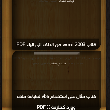
في اكبر منتدى
| التحميل : مرة/مرات
كتاب word 2003 من الالف الى الياء PDF
قراءة و تحميل كتاب كتاب مثال على استخذام vba لطباعة ملف وورد كملزمة )( PDF
مجانا | مكتبة >
كتب في موقع
| التحميل : مرة/مرات
كتاب مثال على استخذام vba لطباعة ملف
وورد كملزمة )( PDF