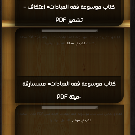
كتاب موسوعة فقه العبادات= اعتكاف –
تشمير PDF
قراءة و تحميل كتاب كتاب موسوعة فقه العبادات= مسسارقة -ميتة PDF مجانا |
مكتبة >
كتب في مجانا
| التحميل : مرة/مرات
كتاب موسوعة فقه العبادات= مسسارقة
-ميتة PDF
قراءة و تحميل كتاب كتاب موسوعة فقه العبادات- قراءة-مس PDF مجانا | مكتبة >
كتب في موقع
| التحميل : مرة/مرات