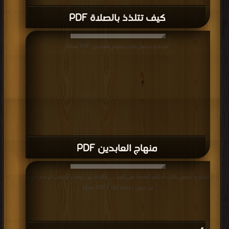
كيف تتلذذ بالصلاة PDF
قراءة و تحميل كتاب منهاج العابدين PDF مجانا
منهاج العابدين PDF
قراءة و تحميل كتاب أحكام الصلاة على الميت .. مقارنة بين روايات مذهب الإمام أحمد
بن حنبل ( رحمه الله ) PDF مجانا