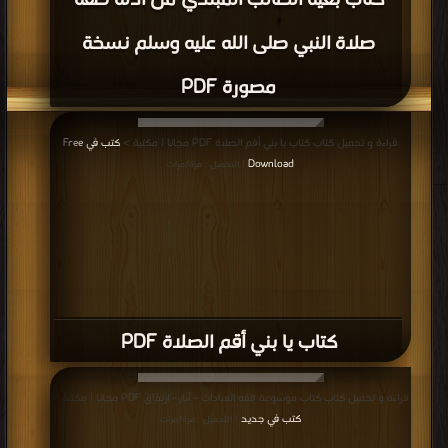
كتاب بغية الطالب المبتدي من أدلة صفة
صلاة النبي صلى الله عليه وسلم نسخة
مصورة PDF
قراءة و تحميل كتاب كتاب يا بني أقم الصلاة PDF مجانا | مكتبة >
كتب في Free
Download
| التحميل : مرة/مرات
كتاب يا بني أقم الصلاة PDF
قراءة و تحميل كتاب كتاب موسوعة فقه العبادات – آبار - ارْتِفَاقٌ PDF مجانا | مكتبة >
كتب في جديد
| التحميل : مرة/مرات