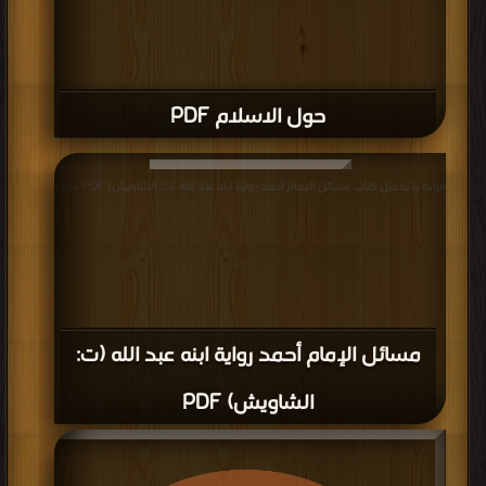
وشائكة في مختلف نواحي الحياة وهم على قناعة بإن علماء الدين
المنحدرين من سلالة أهل البيت هم المؤهلون الوحيدون لإصدار الفتوى .
هناك فرق جوهري أخر لمفهوم الفتوى بين السنة والشيعة فالفتوى في
حول الاسلام PDF
نظر الشيعة هو مرسوم ديني يجب على كل من يعتبر نفسه شيعيا
الالتزام أو العمل بما ورد فيه ويكون عملية أختيار المفتي من قبل هيئة
من الفقهاء الذين تم تخويلهم من قبل مايسمى لدى الشيعة أئمة
قراءة و تحميل كتاب مسائل الإمام أحمد رواية ابنه عبد الله (ت: الشاويش) PDF مجانا
عظام. من ناحية أخرى فإن شيخ جامع الأزهر محمد سيد طنطاوي يعتبر
الفتوى الصادرة من الأزهر غير ملزمة وإن المسلم حر بقبوله أو رفضه [9]
وفي 27 أغسطس 2003 م أصدرت لجنة علماء الأزهر بيانا يحرم الاعتراف
بمجلس الحكم الانتقالي في العراق لأنه وحسب الفتوى «مفروض على
الشعب العراقي من قبل قوة احتلال موالية لاعداء الله» ولكن محمد
سيد طنطاوي أعلن رفضه لهذه الفتوى وقال «ان لجنة علماء الازهر غير
مسائل الإمام أحمد رواية ابنه عبد الله (ت:
مصرح لها باصدار فتوى تخص دول أخرى، وانه سيتم استدعاء اعضائها
الشاويش) PDF
لمحاسبتهم على هذا التصرف» ومن الجدير بالذكر إن هناك انطباعا سائدا
بأن الحكومة في مصر تحاول بطريقة أو بأخرى وصول علماء دين
معتدلين إلى مرتبة المفتي لكي تتحكم بصورة غير مباشرة على البعد