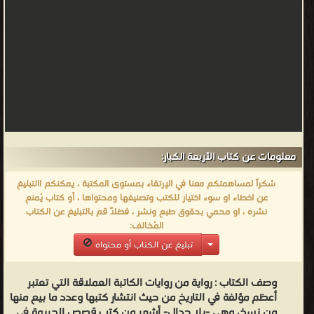
معلومات عن كتاب الأربعة الكبار:
شكراً لمساهمتكم معنا في الإرتقاء بمستوى المكتبة ، يمكنكم االتبليغ
عن اخطاء او سوء اختيار للكتب وتصنيفها ومحتواها ، أو كتاب يُمنع
نشره ، او محمي بحقوق طبع ونشر ، فضلاً قم بالتبليغ عن الكتاب
المُخالف:
تبليغ عن الكتاب أو محتواه
وصف الكتاب :
رواية من روايات الكاتبة العملاقة التي تعتبر
أعظم مؤلفة في التاريخ من حيث انتشار كتبها وعدد ما بيع منها
من نسخ، وهي -بلا جدال- أشهر من كتب قصص الجريمة في