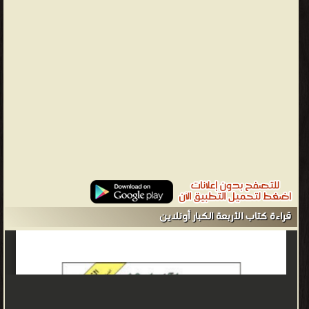
واسع مثلت العقل المدبر للعصابة وينتهي بقتل نفسه رقم اثنان:ايب
رايلند المليونير الأمريكي ذو القوة الاقتصادية. رقم ثلاثة: عالمة فرنسية
تدعى السيدة أولفييه والتي ظهرت في فصل _سيدة السلم _ رقم أربعة:
ممثل يكتنف الغموض أصوله اسمه كلود داريل يبلغ من العمر 33 عاما
ماهر في التنكر حتى أنه قد لعب أكثر من دور في الرواية كحارس
مستشفى الأمراض العقلية والرجل صاحب المعطف ذي الأزرار في بارس
والطبيب الهادئ في قضية زهرة الياسمين والأستاذ الروسي ويلقب
بالمدمر. -إضافة إلى شريكتهم اليدة روسكاف الروسية
أجاثا كريستي - أجاثا كريستي وتعرف أيضا السيدة مالوان (من 15 سبتمبر
1890 إلى 12 يناير 1976)، هي كاتبة إنجليزية اشتهرت بكتابة روايات الجرائم
لكنها أيضا كتبت روايات رومانسية باسم مستعار هو ماري ويستماكوت
قراءة كتاب الأربعة الكبار أونلاين
(بالإنجليزية: Mary Westmacott) تعد أعظم مؤلفة روايات جرائم في
التاريخ حيث بيعت أكثر من مليار نسخة من رواياتها التي ترجمت لأكثر من
103 لغات. ❰ لها مجموعة من الإنجازات والمؤلفات أبرزها ❞ الرجل
الغامض ❝ ❞ جريمة فى قطار الشرق ❝ ❞ معبد الحب ❝ ❞ ثم لم يبق أحد
(ط. الأجيال) ❝ ❞ أغنية الموت ❝ ❞ جريمة فى بيت الطالبات ❝ ❞ ليل لا