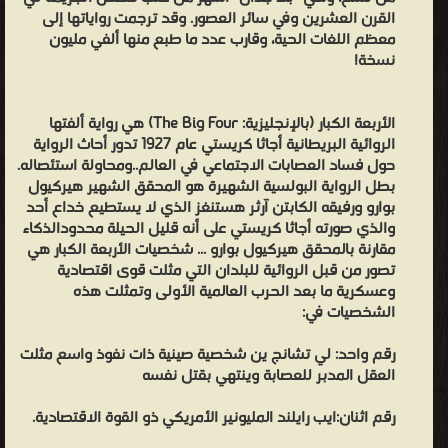
القرن العشرين وفي سائر العصور. وقد ترجمت رواياتها إلى
معظم اللغات الحية، وقارب عدد ما طبع منها ألفي مليون
نسخة!
الأربعة الكبار (بالإنجليزية: The Big Four) هي رواية ألفتها
الروائية البريطانية أجاثا كريستي عام 1927 تدور أحاث الرواية
حول فساد العصابات الاجتماعي في العالم..ومحاولة استئصاله.
بطل الرواية البولسية الشهيرة هو المحقق الشهير هيركيول
بوارو ورفيقه الكابتن آرثر هستنغز الذي لا يستطيع خداع أحد
والذي صورته أجاثا كريستي على أنه قليل الحيلة محدودالذكاء
مقارنة بالمحقق هيركيول بوارو ... شخصيات الأربعة الكبار هي
تصور من قبل الروائية للبلدان التي مثلت قوى اقتصادية
وعسكرية ما بعد الحرب العالمية الأولى وتمثلت هذه
الشخصيات في:
رقم واحد: لي تشانج ين شخصية صينية ذات نفوذ واسع مثلت
العقل المدبر للعصابة وينتهي بقتل نفسه
رقم اثنان:ايب رايلند المليونير الأمريكي ذو القوة الاقتصادية.