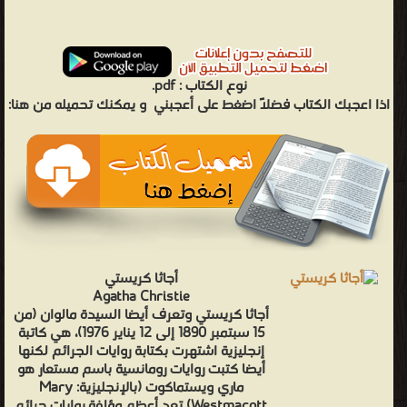
نوع الكتاب :
pdf.
اذا اعجبك الكتاب فضلاً اضغط على أعجبني
و يمكنك تحميله من هنا:
أجاثا كريستي
Agatha Christie
أجاثا كريستي وتعرف أيضا السيدة مالوان (من
15 سبتمبر 1890 إلى 12 يناير 1976)، هي كاتبة
إنجليزية اشتهرت بكتابة روايات الجرائم لكنها
أيضا كتبت روايات رومانسية باسم مستعار هو
ماري ويستماكوت (بالإنجليزية: Mary
Westmacott) تعد أعظم مؤلفة روايات جرائم