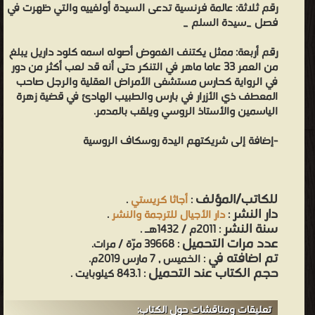
رقم ثلاثة: عالمة فرنسية تدعى السيدة أولفييه والتي ظهرت في
فصل _سيدة السلم _
رقم أربعة: ممثل يكتنف الغموض أصوله اسمه كلود داريل يبلغ
من العمر 33 عاما ماهر في التنكر حتى أنه قد لعب أكثر من دور
في الرواية كحارس مستشفى الأمراض العقلية والرجل صاحب
المعطف ذي الأزرار في بارس والطبيب الهادئ في قضية زهرة
الياسمين والأستاذ الروسي ويلقب بالمدمر.
-إضافة إلى شريكتهم اليدة روسكاف الروسية
للكاتب/المؤلف
:
أجاثا كريستي
.
دار النشر
:
دار الأجيال للترجمة والنشر
.
سنة النشر
: 2011م / 1432هـ .
عدد مرات التحميل
: 39668 مرّة / مرات.
تم اضافته في
: الخميس , 7 مارس 2019م.
حجم الكتاب عند التحميل
: 843.1 كيلوبايت .
تعليقات ومناقشات حول الكتاب: