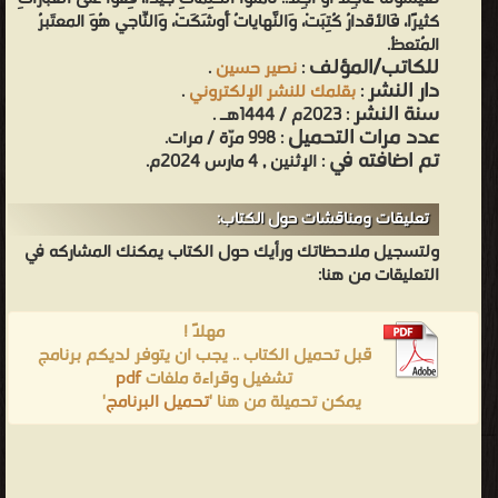
كثيرًا، فَالأقدارُ كُتِبَتْ، وَالنّهايَاتُ أَوشَكَتْ، وَالنّاجِي هُوَ المعتَبرُ
المُتعظُ.
للكاتب/المؤلف
:
نصير حسين
.
دار النشر
:
بقلمك للنشر الإلكتروني
.
سنة النشر
: 2023م / 1444هـ .
عدد مرات التحميل
: 998 مرّة / مرات.
تم اضافته في
: الإثنين , 4 مارس 2024م.
تعليقات ومناقشات حول الكتاب:
ولتسجيل ملاحظاتك ورأيك حول الكتاب يمكنك المشاركه في
التعليقات من هنا:
مهلاً !
قبل تحميل الكتاب .. يجب ان يتوفر لديكم برنامج
تشغيل وقراءة ملفات
pdf
يمكن تحميلة من هنا '
تحميل البرنامج
'