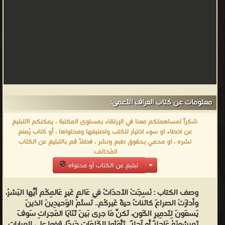
معلومات عن كتاب العراف الأعمى:
شكراً لمساهمتكم معنا في الإرتقاء بمستوى المكتبة ، يمكنكم االتبليغ
عن اخطاء او سوء اختيار للكتب وتصنيفها ومحتواها ، أو كتاب يُمنع
نشره ، او محمي بحقوق طبع ونشر ، فضلاً قم بالتبليغ عن الكتاب
المُخالف:
تبليغ عن الكتاب أو محتواه
وصف الكتاب :
نُسِجَتْ الأحدَاثُ فِي عَالمٍ غَيرِ عَالمِكُم أيُّها البَشرُ،
وأدارَتْ الصراعَ كائناتٌ حيةٌ غَيركُم.. لَستُمْ الوَحيدِينَ الذينَ
يَسعَونَ لِتَدمِيرِ الكَون، لَكنَّ مَا جرى بَينَ ثَنَايَا المَجراتِ سَوفَ
تَعيشونَهُ عَاجِلًا أَو آجِلًا.. تَأَمَلُوا الكَلِمَاتِ جَيدًا، قِفوا على العباراتِ