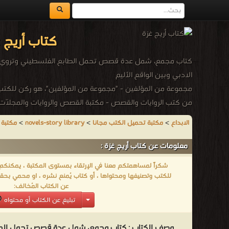
كتاب أريج 
كتاب مجمع، شمل عدة قصص تحمل الطابع الفلسطيني وتروي ال
الادبي وبين الواقع الأليم
مجموعة من المؤلفين - "مجموعة من المؤلفين"، هو ركن للكتب 
من كتب الروايات والقصص - مكتبة القصص والروايات والمجلّات.
الابداع
>
مكتبة تحميل الكتب مجانا
>
novels-story library
>
مكتبة 
معلومات عن كتاب أريج غزة :
شكراً لمساهمتكم معنا في الإرتقاء بمستوى المكتبة ، يمكنكم اا
للكتب وتصنيفها ومحتواها ، أو كتاب يُمنع نشره ، او محمي بحقو
عن الكتاب المُخالف:
تبليغ عن الكتاب أو محتواه
وصف الكتاب :
كتاب مجمع، شمل عدة قصص تحمل الطا