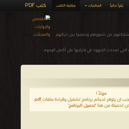
كتب PDF
يُقرأ حالياً
المكتبات
مكتبة الكتب
شاركتهم عن شعورهم ودمجوا بين خيالهم
لتي تعددت الجهود في إخراجها على أكمل الوجوه.
مهلاً !
يجب ان يتوفر لديكم برنامج تشغيل وقراءة ملفات
pdf
ن تحميلة من هنا '
تحميل البرنامج
'