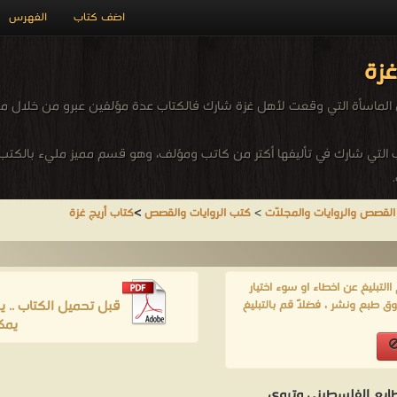
اضف كتاب
الفهرس
غزة
ماسأة التي وقعت لأهل غزة شارك فالكتاب عدة مؤلفين عبرو من خلال م
التي شارك في تأليفها أكتر من كاتب ومؤلف، وهو قسم مميز مليء بالكتب ا
القصص والروايات والمجلّات
>
كتب الروايات والقصص
>
كتاب أريج غزة
لتبليغ عن اخطاء او سوء اختيار
قبل تحميل الكتاب .. 
ق طبع ونشر ، فضلاً قم بالتبليغ
يمك
بع الفلسطيني وتروي