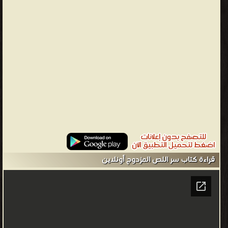
من سلسلة روايات فلاش روايات فانتازيا عربية و عالمية - مكتبة القصص
والروايات والمجلّات.
قراءة كتاب سر اللص المزدوج أونلاين