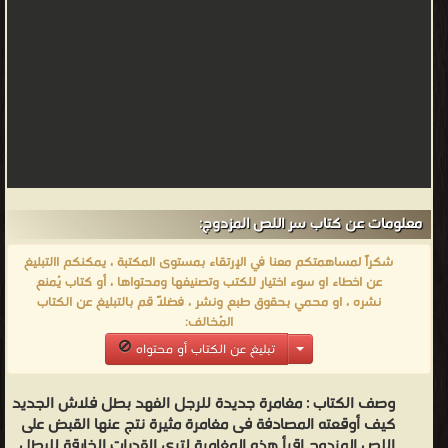
معلومات عن كتاب سر اللص المزدوج:
شكراً لمساهمتكم معنا في الإرتقاء بمستوى المكتبة ، يمكنكم االتبليغ
عن اخطاء او سوء اختيار للكتب وتصنيفها ومحتواها ، أو كتاب يُمنع
نشره ، او محمي بحقوق طبع ونشر ، فضلاً قم بالتبليغ عن الكتاب
المُخالف:
تبليغ عن الكتاب أو محتواه
وصف الكتاب :
مغامرة جديدة للرجل الفهد بطل فلاش الجديد
كيف أوقعته المصادفة فى مغامرة مثيرة نتج عنها القبض على
اللص المزدوج اقرأ هذه المغامرة لترى القدرات الخارقة للبطل