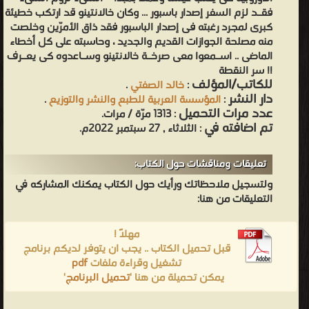
فقـد لزم السفر إصدار باسبور ... وكان خالانتينو قد ارتكب خطيئة
كبرى لمجرد رغبته فى إصدار الباسبور فقد ذاق الأمرّين وخلصت
منه مصلحة الجوازات القديم والجديد ، وحاسبته على كل أخطاء
الماضى .. اسـمعوا معى صرخـة خالانتينو وسـاعدوه كى يعـرف
!! سر النقطة
للكاتب/المؤلف
:
خالد الصفتي
.
دار النشر
:
المؤسسة العربية للطبع والنشر والتوزيع
.
عدد مرات التحميل
: 1313 مرّة / مرات.
تم اضافته في
: الثلاثاء , 27 سبتمبر 2022م.
تعليقات ومناقشات حول الكتاب:
ولتسجيل ملاحظاتك ورأيك حول الكتاب يمكنك المشاركه في
التعليقات من هنا:
مهلاً !
قبل تحميل الكتاب .. يجب ان يتوفر لديكم برنامج
تشغيل وقراءة ملفات
pdf
يمكن تحميلة من هنا '
تحميل البرنامج
'