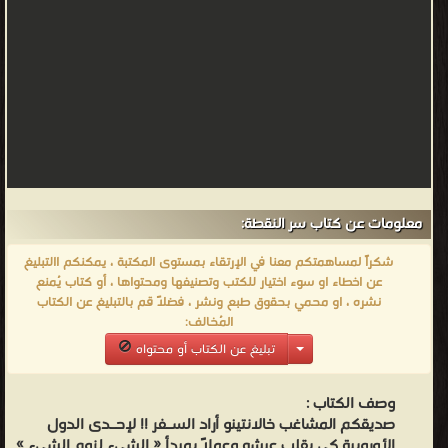
معلومات عن كتاب سر النقطة:
شكراً لمساهمتكم معنا في الإرتقاء بمستوى المكتبة ، يمكنكم االتبليغ
عن اخطاء او سوء اختيار للكتب وتصنيفها ومحتواها ، أو كتاب يُمنع
نشره ، او محمي بحقوق طبع ونشر ، فضلاً قم بالتبليغ عن الكتاب
المُخالف:
تبليغ عن الكتاب أو محتواه
وصف الكتاب :
صديقكم المشاغب خالانتينو أراد السـفر !! لإحـدى الدول
الأوروبية كى يقلب عيشه وعملاً بمبدأ « الشىء لزوم الشىء »