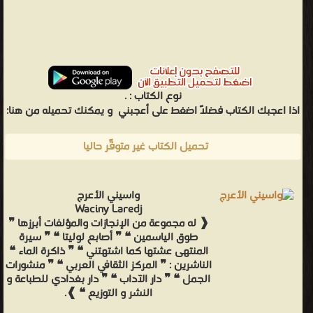
نوع الكتاب :
.
اذا اعجبك الكتاب فضلاً اضغط على أعجبني
و يمكنك تحميله من هنا:
تحميل الكتاب غير متوفّر حاليًا
واسيني الأعرج
Waciny Laredj
❰ له مجموعة من الإنجازات والمؤلفات أبرزها ❞
طوق الياسمين ❝ ❞ أصابع لوليتا ❝ ❞ سيرة
المنتهى عشتها كما اشتهتني ❝ ❞ ذاكرة الماء ❝
الناشرين : ❞ المركز الثقافي العربي ❝ ❞ منشورات
الجمل ❝ ❞ دار الآداب ❝ ❞ دار بغدادي للطباعة و
النشر و التوزيع ❝ ❱.