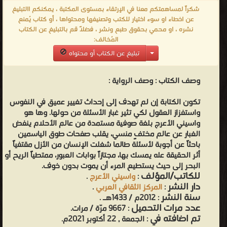
من كتب الروايات والقصص - مكتبة القصص والروايات والمجلّات.
شكراً لمساهمتكم معنا في الإرتقاء بمستوى المكتبة ، يمكنكم االتبليغ
عن اخطاء او سوء اختيار للكتب وتصنيفها ومحتواها ، أو كتاب يُمنع
نشره ، او محمي بحقوق طبع ونشر ، فضلاً قم بالتبليغ عن الكتاب
المُخالف:
تبليغ عن الكتاب أو محتواه
وصف الكتاب :
وصف الرواية :
تكون الكتابة إن لم تهدف إلى إحداث تغيير عميق في النفوس
واستفزاز العقول لكي تثير غبار الأسئلة من حولها. وها هو
واسيني الأعرج بلغة صوفية مستمدة من عالم الأحلام ينفض
الغبار عن عالم مختفٍ منسي، يقلب صفحات طوق الياسمين
باحثاً عن أجوبة لأسئلة طالما شغلت الإنسان من الأزل مقتفياً
أثر الحقيقة عله يمسك بها، مجتازاً بوابات العبور، ممتطياً الريح أو
البحر إلى حيث يستطيع المرء أن يموت بدون خوف.
للكاتب/المؤلف
:
واسيني الأعرج
.
دار النشر
:
المركز الثقافي العربي
.
سنة النشر
: 2012م / 1433هـ .
عدد مرات التحميل
: 9667 مرّة / مرات.
تم اضافته في
: الجمعة , 22 أكتوبر 2021م.