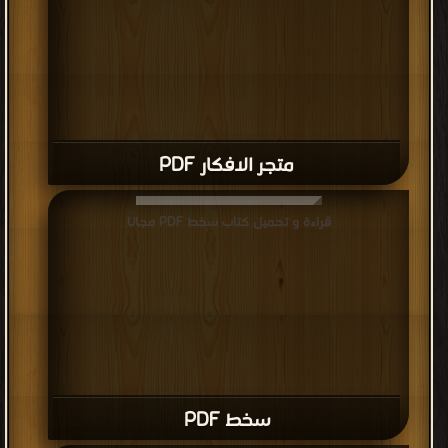
متجر الافكار PDF
قراءة و تحميل كتاب سخط PDF مجانا
سخط PDF