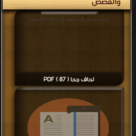
والقصص
قراءة و تحميل كتاب لحاف جحا ( 87 ) PDF مجانا
لحاف جحا ( 87 ) PDF