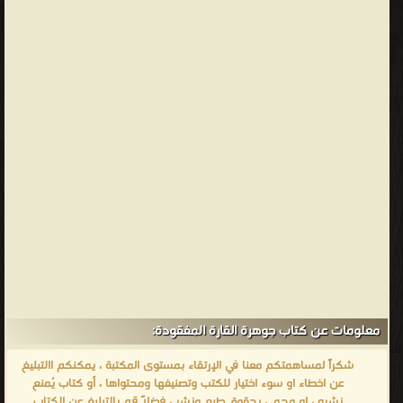
معلومات عن كتاب جوهرة القارة المفقودة:
شكراً لمساهمتكم معنا في الإرتقاء بمستوى المكتبة ، يمكنكم االتبليغ
عن اخطاء او سوء اختيار للكتب وتصنيفها ومحتواها ، أو كتاب يُمنع
نشره ، او محمي بحقوق طبع ونشر ، فضلاً قم بالتبليغ عن الكتاب