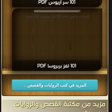
101 سر آريوس PDF
قراءة و تحميل كتاب 101 لغز بربروسا PDF مجانا
101 لغز بربروسا PDF
المزيد في كتب الروايات والقصص ..
مزيد من مكتبة القصص والروايات