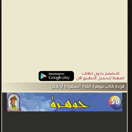
جوهرة القارة المفقودة ❝ الناشرين : ❞ دار الدعوة للطبع والنشر والتوزيع
❝ ❱
من كتب الروايات والقصص - مكتبة القصص والروايات والمجلّات.
قراءة كتاب جوهرة القارة المفقودة أونلاين