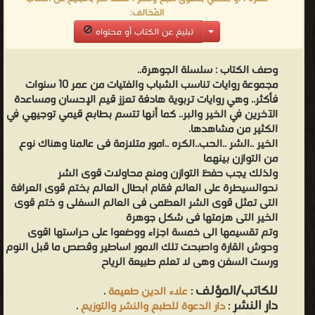
المُخالف:
تبليغ عن الكتاب أو محتواه
وصف الكتاب :
سلسلة الجوهرة..
مجموعة روايات تناسب الشباب والفتيات من عمر 10 سنوات
فأكثر.. وهي روايات تربوية هادفة تعزز قيم الإحسان ومساعدة
الآخرين في الخير والبر.. كما أنها تتسم بطابع قيمي توجيهي في
الكثير من مشاهدها.
الخير ..الشر ..الحب..الكره ..امور متلازمة فى عالمنا وهناك نوع
من التوازن بينهما
ولذلك يجب حفظ التوازن ومنع محاولات قوى الشر
نحوالسيطرة على العالم فقام ابطال العالم بختم قوى العرافة
التى تمثل قوى الشر العظمى فى العالم السفلى و ختم قوى
الخير التى هزمتها فى شكل جوهرة
وتم تقسيمها الى خمسة اجزاء ووضعوا على حراستها اقوى
وحوش القارة واصبحت تلك الامور اساطير وقصص ما قبل النوم
ورست السفن وهى لا تعلم طبيعة الرياح
للكاتب/المؤلف
:
علاء الدين طعيمة
.
دار النشر
:
دار الدعوة للطبع والنشر والتوزيع
.