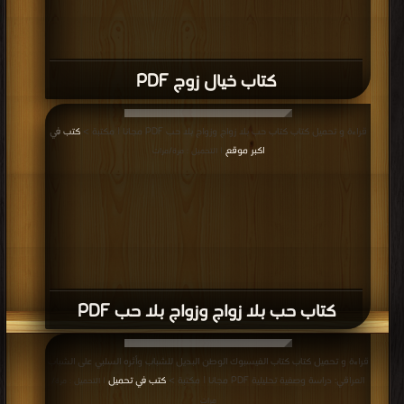
كتاب خيال زوج PDF
قراءة و تحميل كتاب كتاب حب بلا زواج وزواج بلا حب PDF مجانا | مكتبة >
كتب في
اكبر موقع
| التحميل : مرة/مرات
كتاب حب بلا زواج وزواج بلا حب PDF
قراءة و تحميل كتاب كتاب الفيسبوك الوطن البديل للشباب وأثره السلبي على الشباب
العراقي: دراسة وصفية تحليلية PDF مجانا | مكتبة >
كتب في تحميل
| التحميل : مرة/
مرات