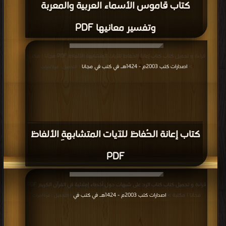
كتاب قاموس الأسماء العربية والمعربة
وتفسير معانيها PDF
قراءة و تحميل كتاب كتاب إعانة الحُفاظ للآيات المتشابهةِ الألفاظ PDF مجانا | مكتبة
>
اصدارات كتب 2003م - 1424هـ في كتب في مجانا
| التحميل : مرة/مرات
كتاب إعانة الحُفاظ للآيات المتشابهةِ الألفاظ
PDF
قراءة و تحميل كتاب كتاب الرد على شبهات حول أخطاء إملائية في القرآن الكريم PDF
مجانا | مكتبة >
اصدارات كتب 2003م - 1424هـ في كتب في
| التحميل : مرة/مرات