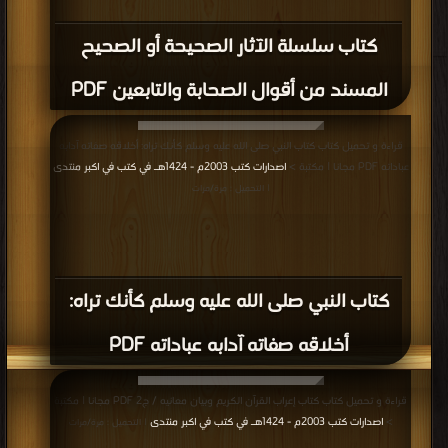
كتاب سلسلة الآثار الصحيحة أو الصحيح
المسند من أقوال الصحابة والتابعين PDF
قراءة و تحميل كتاب كتاب النبي صلى الله عليه وسلم كأنك تراه: أخلاقه صفاته آدابه
عباداته PDF مجانا | مكتبة >
اصدارات كتب 2003م - 1424هـ في كتب في اكبر منتدى
| التحميل : مرة/مرات
كتاب النبي صلى الله عليه وسلم كأنك تراه:
أخلاقه صفاته آدابه عباداته PDF
قراءة و تحميل كتاب كتاب إعراب القرآن الكريم وبيان معانيه / ج2 PDF مجانا | مكتبة
>
اصدارات كتب 2003م - 1424هـ في كتب في اكبر منتدى
| التحميل : مرة/مرات