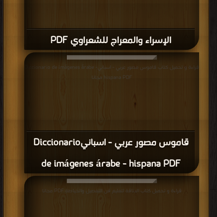
الإسراء والمعراج للشعراوي PDF
قراءة و تحميل كتاب قاموس مصور عربي - اسبانيDiccionario de imágenes árabe -
hispana PDF مجانا
قاموس مصور عربي - اسبانيDiccionario
de imágenes árabe - hispana PDF
قراءة و تحميل كتاب الاناقة لتعليم فن التفصيل والخياطة PDF مجانا