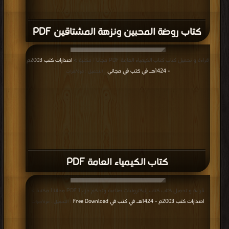
كتاب روضة المحبين ونزهة المشتاقين PDF
قراءة و تحميل كتاب كتاب الكيمياء العامة PDF مجانا | مكتبة >
اصدارات كتب 2003م
- 1424هـ في كتب في مجاني
| التحميل : مرة/مرات
كتاب الكيمياء العامة PDF
قراءة و تحميل كتاب كتاب إليكترونيات صناعية وتحكم جزء 1 PDF مجانا | مكتبة >
اصدارات كتب 2003م - 1424هـ في كتب في Free Download
| التحميل : مرة/مرات