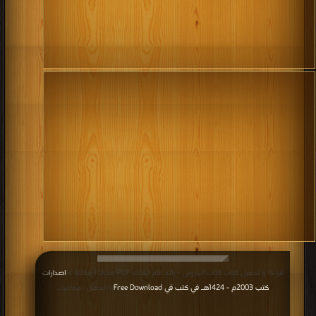
قراءة و تحميل كتاب كتاب البيرونى - رائد علم الفلك PDF مجانا | مكتبة >
اصدارات
كتب 2003م - 1424هـ في كتب في Free Download
| التحميل : مرة/مرات