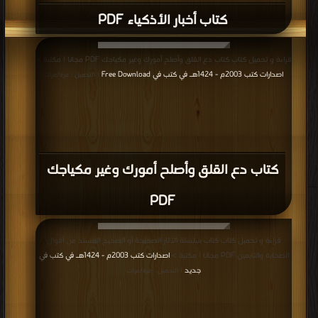
كتاب أخبار الأذكياء PDF
قراءة و تحميل كتاب كتاب دع القلق وأصلح أمورك وغير مكياجك PDF مجانا | مكتبة >
اصدارات كتب 2003م - 1424هـ في كتب في Free Download
| التحميل : مرة/مرات
كتاب دع القلق وأصلح أمورك وغير مكياجك
PDF
قراءة و تحميل كتاب كتاب سلسلة الآثار الصحيحة أو الصحيح المسند من أقوال
الصحابة والتابعين PDF مجانا | مكتبة >
اصدارات كتب 2003م - 1424هـ في كتب في
جديد
| التحميل : مرة/مرات