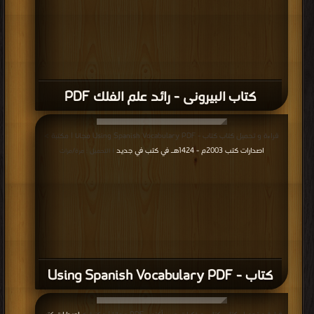
كتاب البيرونى - رائد علم الفلك PDF
قراءة و تحميل كتاب كتاب - Using Spanish Vocabulary PDF مجانا | مكتبة >
اصدارات كتب 2003م - 1424هـ في كتب في جديد
| التحميل : مرة/مرات
كتاب - Using Spanish Vocabulary PDF