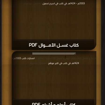
2003م - 1424هـ في كتب في اسرع تحميل
| التحميل : مرة/مرات
كتاب غسـل الأمــوال PDF
قراءة و تحميل كتاب كتاب أرواح و أشباح PDF مجانا | مكتبة >
اصدارات كتب 2003م -
1424هـ في كتب في اكبر موقع
| التحميل : مرة/مرات