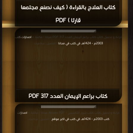
كتاب العلاج بالقراءة ( كيف نصنع مجتمعا
قارئا ) PDF
قراءة و تحميل كتاب كتاب براعم الإيمان العدد 317 PDF مجانا | مكتبة >
اصدارات كتب
2003م - 1424هـ في كتب في مجانا
| التحميل : مرة/مرات
كتاب براعم الإيمان العدد 317 PDF
قراءة و تحميل كتاب كتاب شرح الأكسس - Access PDF مجانا | مكتبة >
اصدارات
كتب 2003م - 1424هـ في كتب في اكبر موقع
| التحميل : مرة/مرات