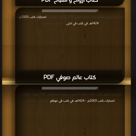
كتاب أرواح و أشباح PDF
قراءة و تحميل كتاب كتاب عالم صوفي PDF مجانا | مكتبة >
اصدارات كتب 2003م -
1424هـ في كتب في احلى
| التحميل : مرة/مرات
كتاب عالم صوفي PDF
قراءة و تحميل كتاب كتاب روضة المحبين ونزهة المشتاقين PDF مجانا | مكتبة >
اصدارات كتب 2003م - 1424هـ في كتب في موقع
| التحميل : مرة/مرات