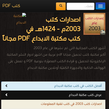
كتب PDF
مكتبة الكتب
اصدارات كتب
المكتبات
2003م - 1424هـ في
يُقرأ حالياً
كتب مكتبة الابداع PDF مجاناً
الفهرس
أشهر الكتب المجانية التي تم نشرها في عام 2003
اضف كتاب
أكبر مكتبة كتب تحميل مجانا pdf عربية من اشهر ادوار النشر المكتبة
الإلكترونيّة لتحميل و قراءة الكتب المصوّرة بنوعية PDF و تعمل على
الهواتف الذكية والاجهزة الكفيّة أونلاين مكتبة الابداع
.
أفضل الكتب في كتب مكتبة الابداع
عرض كتب مكتبة الابداع
اصدارات كتب 2003 في كتب تقنية المعلومات