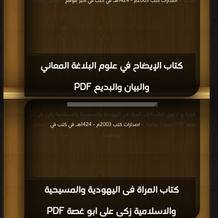
| مكتبة >
اصدارات كتب 2003م - 1424هـ في كتب في اكبر موقع
| التحميل : مرة/مرات
كتاب الإيضاح في علوم البلاغة المعاني
والبيان والبديع PDF
قراءة و تحميل كتاب كتاب المراة فى اليهودية والمسيحية والاسلامية زكى على ابو
غصة PDF مجانا | مكتبة >
اصدارات كتب 2003م - 1424هـ في كتب في
| التحميل :
مرة/مرات
كتاب المراة فى اليهودية والمسيحية
والاسلامية زكى على ابو غصة PDF