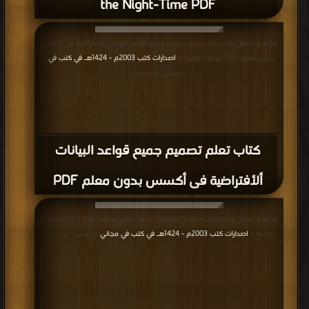
the Night-Time PDF
قراءة و تحميل كتاب كتاب تعلم تصميم جميع قواعد البيانات ألأفتراضية فى أكسس
بدون معلم PDF مجانا | مكتبة >
اصدارات كتب 2003م - 1424هـ في كتب في
|
التحميل : مرة/مرات
كتاب تعلم تصميم جميع قواعد البيانات
ألأفتراضية فى أكسس بدون معلم PDF
قراءة و تحميل كتاب كتاب العلاج بالقراءة ( كيف نصنع مجتمعا قارئا ) PDF مجانا |
مكتبة >
اصدارات كتب 2003م - 1424هـ في كتب في مجاني
| التحميل : مرة/مرات