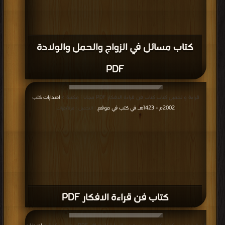
كتاب مسائل في الزواج والحمل والولادة
PDF
قراءة و تحميل كتاب كتاب فن قراءة الافكار PDF مجانا | مكتبة >
اصدارات كتب
2002م - 1423هـ في كتب في موقع
| التحميل : مرة/مرات
كتاب فن قراءة الافكار PDF