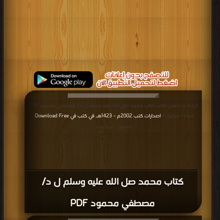
قراءة و تحميل كتاب كتاب محمد صل الله عليه وسلم ل د/ مصطفي محمود PDF
مجانا | مكتبة >
اصدارات كتب 2002م - 1423هـ في كتب في Download Free
|
التحميل : مرة/مرات
كتاب محمد صل الله عليه وسلم ل د/
مصطفي محمود PDF