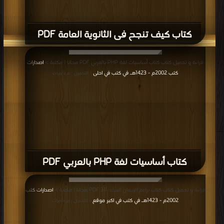
كتاب كيف تنجح فى الثانوية العامة PDF
قراءة و تحميل كتاب كتاب أساسيات لغة PHP بالعربي PDF مجانا | مكتبة >
اصدارات
كتب 2002م - 1423هـ في كتب في احلى
| التحميل : مرة/مرات
كتاب أساسيات لغة PHP بالعربي PDF
قراءة و تحميل كتاب كتاب براعم الإيمان العدد 311 PDF مجانا | مكتبة >
اصدارات كتب
2002م - 1423هـ في كتب في اكبر موقع
| التحميل : مرة/مرات