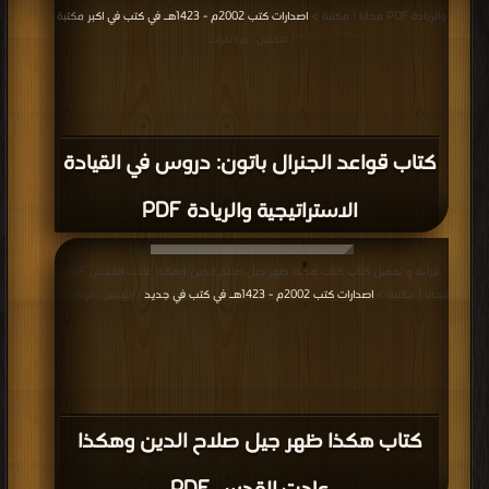
والريادة PDF مجانا | مكتبة >
اصدارات كتب 2002م - 1423هـ في كتب في اكبر مكتبة
| التحميل : مرة/مرات
كتاب قواعد الجنرال باتون: دروس في القيادة
الاستراتيجية والريادة PDF
قراءة و تحميل كتاب كتاب هكذا ظهر جيل صلاح الدين وهكذا عادت القدس PDF
مجانا | مكتبة >
اصدارات كتب 2002م - 1423هـ في كتب في جديد
| التحميل : مرة/مرات
كتاب هكذا ظهر جيل صلاح الدين وهكذا