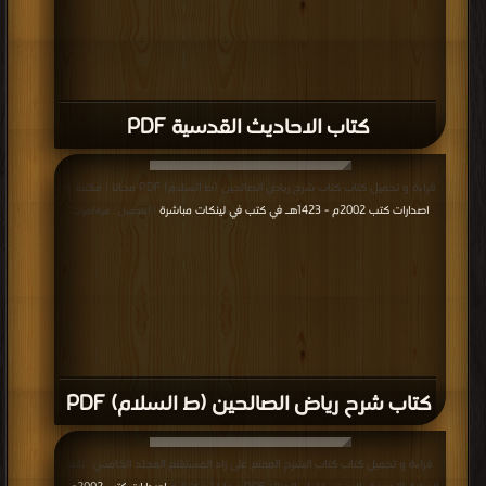
كتاب الاحاديث القدسية PDF
قراءة و تحميل كتاب كتاب شرح رياض الصالحين (ط السلام) PDF مجانا | مكتبة >
اصدارات كتب 2002م - 1423هـ في كتب في لينكات مباشرة
| التحميل : مرة/مرات
كتاب شرح رياض الصالحين (ط السلام) PDF
قراءة و تحميل كتاب كتاب الشرح الممتع على زاد المستقنع المجلد الخامس : تابع