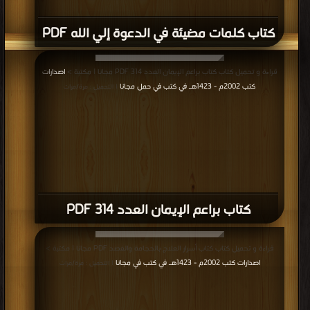
كتاب كلمات مضيئة في الدعوة إلي الله PDF
قراءة و تحميل كتاب كتاب براعم الإيمان العدد 314 PDF مجانا | مكتبة >
اصدارات
كتب 2002م - 1423هـ في كتب في حمل مجانا
| التحميل : مرة/مرات
كتاب براعم الإيمان العدد 314 PDF
قراءة و تحميل كتاب كتاب أسرار العلاج بالحجامة والفصد PDF مجانا | مكتبة >
اصدارات كتب 2002م - 1423هـ في كتب في مجانا
| التحميل : مرة/مرات