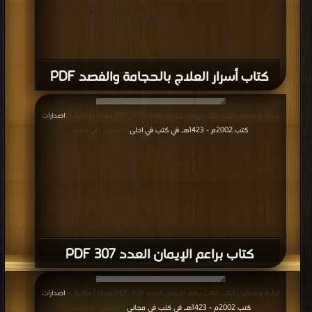
كتاب أسرار العلاج بالحجامة والفصد PDF
قراءة و تحميل كتاب كتاب براعم الإيمان العدد 307 PDF مجانا | مكتبة >
اصدارات
كتب 2002م - 1423هـ في كتب في احلى
| التحميل : مرة/مرات
كتاب براعم الإيمان العدد 307 PDF
قراءة و تحميل كتاب كتاب براعم الإيمان العدد 309 PDF مجانا | مكتبة >
اصدارات
كتب 2002م - 1423هـ في كتب في مجاني
| التحميل : مرة/مرات