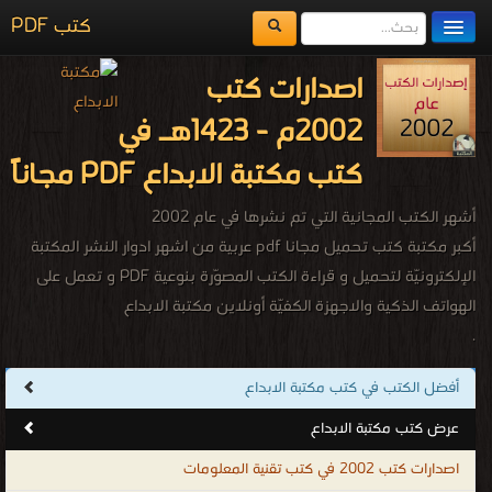
كتب PDF
مكتبة الكتب
اصدارات كتب
المكتبات
2002م - 1423هـ في
يُقرأ حالياً
كتب مكتبة الابداع PDF مجاناً
الفهرس
أشهر الكتب المجانية التي تم نشرها في عام 2002
اضف كتاب
أكبر مكتبة كتب تحميل مجانا pdf عربية من اشهر ادوار النشر المكتبة
الإلكترونيّة لتحميل و قراءة الكتب المصوّرة بنوعية PDF و تعمل على
الهواتف الذكية والاجهزة الكفيّة أونلاين مكتبة الابداع
.
أفضل الكتب في كتب مكتبة الابداع
عرض كتب مكتبة الابداع
اصدارات كتب 2002 في كتب تقنية المعلومات