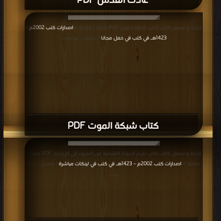
عادت القدس PDF
قراءة و تحميل كتاب كتاب شبكة الموت PDF مجانا | مكتبة >
اصدارات كتب 2002م -
1423هـ في كتب في حمل مجانا
| التحميل : مرة/مرات
كتاب شبكة الموت PDF
قراءة و تحميل كتاب كتاب تاريخ الدولة العثمانية من النشوء إلى الإنحدار PDF مجانا |
مكتبة >
اصدارات كتب 2002م - 1423هـ في كتب في لينكات مباشرة
| التحميل : مرة/
مرات