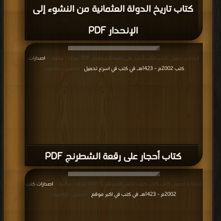
كتاب تاريخ الدولة العثمانية من النشوء إلى
الإنحدار PDF
قراءة و تحميل كتاب كتاب أحجار على رقعة الشطرنج PDF مجانا | مكتبة >
اصدارات
كتب 2002م - 1423هـ في كتب في اسرع تحميل
| التحميل : مرة/مرات
كتاب أحجار على رقعة الشطرنج PDF
قراءة و تحميل كتاب كتاب كيف نصنع المستقبل؟ PDF مجانا | مكتبة >
اصدارات كتب
2002م - 1423هـ في كتب في اكبر موقع
| التحميل : مرة/مرات