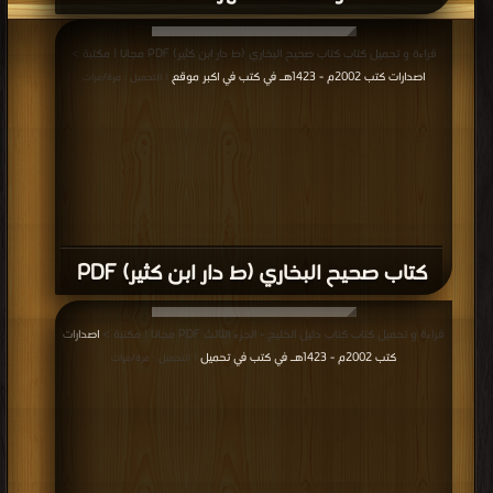
قراءة و تحميل كتاب كتاب صحيح البخاري (ط دار ابن كثير) PDF مجانا | مكتبة >
اصدارات كتب 2002م - 1423هـ في كتب في اكبر موقع
| التحميل : مرة/مرات
كتاب صحيح البخاري (ط دار ابن كثير) PDF
قراءة و تحميل كتاب كتاب دليل الخليج - الجزء الثالث PDF مجانا | مكتبة >
اصدارات
كتب 2002م - 1423هـ في كتب في تحميل
| التحميل : مرة/مرات