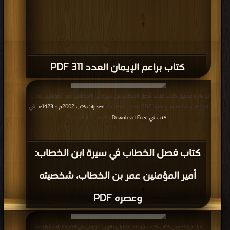
كتاب براعم الإيمان العدد 311 PDF
قراءة و تحميل كتاب كتاب فصل الخطاب في سيرة ابن الخطاب: أمير المؤمنين عمر بن
الخطاب، شخصيته وعصره PDF مجانا | مكتبة >
اصدارات كتب 2002م - 1423هـ في
كتب في Download Free
| التحميل : مرة/مرات
كتاب فصل الخطاب في سيرة ابن الخطاب:
أمير المؤمنين عمر بن الخطاب، شخصيته
وعصره PDF
قراءة و تحميل كتاب كتاب قواعد الجنرال باتون: دروس في القيادة الاستراتيجية