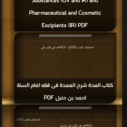
Substances (UV and IR) and
Pharmaceutical and Cosmetic
Excipients (IR) PDF
قراءة و تحميل كتاب كتاب العدة شرح العمدة فى فقه امام السنة احمد بن حنبل PDF
مجانا | مكتبة >
اصدارات كتب 2002م - 1423هـ في كتب في
| التحميل : مرة/مرات
كتاب العدة شرح العمدة فى فقه امام السنة
احمد بن حنبل PDF
قراءة و تحميل كتاب كتاب شرح الزرقاني على مختصر سيدي خليل ومعه الفتح الرباني
فيما ذهل عنه الزرقاني (ط العلمية)مجلد 1 PDF مجانا | مكتبة >
اصدارات كتب 2002م
- 1423هـ في كتب في جديد
| التحميل : مرة/مرات