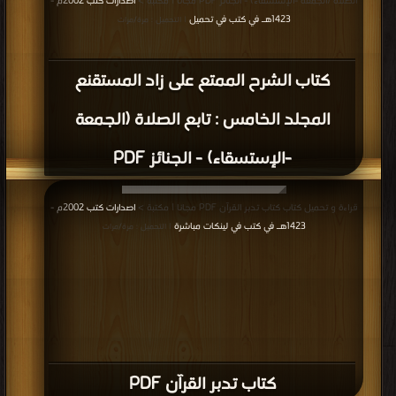
الصلاة (الجمعة -الإستسقاء) - الجنائز PDF مجانا | مكتبة >
اصدارات كتب 2002م -
1423هـ في كتب في تحميل
| التحميل : مرة/مرات
كتاب الشرح الممتع على زاد المستقنع
المجلد الخامس : تابع الصلاة (الجمعة
-الإستسقاء) - الجنائز PDF
قراءة و تحميل كتاب كتاب تدبر القرآن PDF مجانا | مكتبة >
اصدارات كتب 2002م -
1423هـ في كتب في لينكات مباشرة
| التحميل : مرة/مرات
كتاب تدبر القرآن PDF