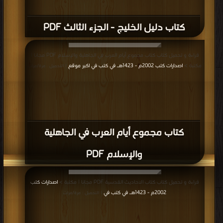
كتاب دليل الخليج - الجزء الثالث PDF
قراءة و تحميل كتاب كتاب مجموع أيام العرب في الجاهلية والإسلام PDF مجانا |
مكتبة >
اصدارات كتب 2002م - 1423هـ في كتب في اكبر موقع
| التحميل : مرة/مرات
كتاب مجموع أيام العرب في الجاهلية
والإسلام PDF
قراءة و تحميل كتاب كتاب الاحاديث القدسية PDF مجانا | مكتبة >
اصدارات كتب
2002م - 1423هـ في كتب في
| التحميل : مرة/مرات