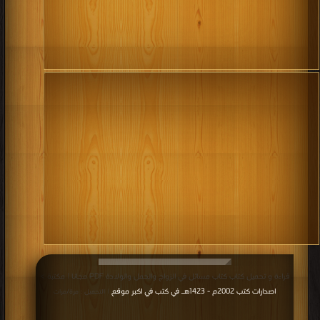
قراءة و تحميل كتاب كتاب مسائل في الزواج والحمل والولادة PDF مجانا | مكتبة >
اصدارات كتب 2002م - 1423هـ في كتب في اكبر موقع
| التحميل : مرة/مرات