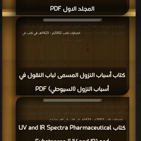
المجلد الاول PDF
قراءة و تحميل كتاب كتاب أسباب النزول المسمى لباب النقول في أسباب النزول
(السيوطي) PDF مجانا | مكتبة >
اصدارات كتب 2002م - 1423هـ في كتب في
|
التحميل : مرة/مرات
كتاب أسباب النزول المسمى لباب النقول في
أسباب النزول (السيوطي) PDF
قراءة و تحميل كتاب كتاب UV and IR Spectra Pharmaceutical Substances (UV
and IR) and Pharmaceutical and Cosmetic Excipients (IR) PDF مجانا | مكتبة >
اصدارات كتب 2002م - 1423هـ في كتب في اكبر منتدى
| التحميل : مرة/مرات
كتاب UV and IR Spectra Pharmaceutical