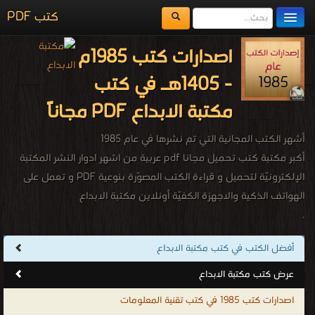
كتب PDF
مكتبة الكتب
اصدارات كتب 1985م
المكتبات
- 1405هـ في كتب
يُقرأ حالياً
مكتبة الابداع PDF مجاناً
الفهرس
أشهر الكتب المجانية التي تم نشرها في عام 1985
اضف كتاب
أكبر مكتبة كتب تحميل مجانا pdf عربية من اشهر ادوار النشر المكتبة
الإلكترونيّة لتحميل و قراءة الكتب المصوّرة بنوعية PDF و تعمل على
الهواتف الذكية والاجهزة الكفيّة أونلاين مكتبة الابداع
.
أفضل الكتب في كتب مكتبة الابداع
عرض كتب مكتبة الابداع
اصدارات كتب 1985 في كتب تقنية المعلومات