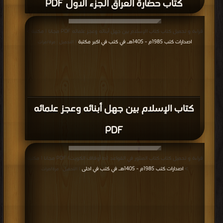
كتاب حضارة العراق الجزء الاول PDF
قراءة و تحميل كتاب كتاب الإسلام بين جهل أبنائه وعجز علمائه PDF مجانا | مكتبة >
اصدارات كتب 1985م - 1405هـ في كتب في اكبر مكتبة
| التحميل : مرة/مرات
كتاب الإسلام بين جهل أبنائه وعجز علمائه
PDF
قراءة و تحميل كتاب كتاب المنثور في القواعد (ط أوقاف الكويت) PDF مجانا | مكتبة
>
اصدارات كتب 1985م - 1405هـ في كتب في احلى
| التحميل : مرة/مرات