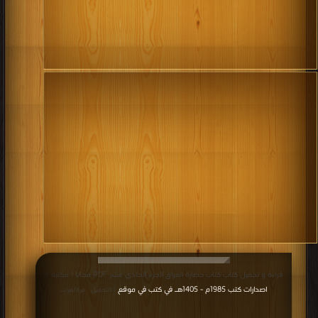
قراءة و تحميل كتاب كتاب حضارة العراق الجزء الحادي عشر PDF مجانا | مكتبة >
اصدارات كتب 1985م - 1405هـ في كتب في موقع
| التحميل : مرة/مرات