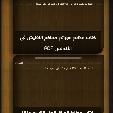
مكتبة >
اصدارات كتب 1985م - 1405هـ في كتب في اكبر منتدى
| التحميل : مرة/مرات
كتاب مذابح وجرائم محاكم التفتيش في
الأندلس PDF
قراءة و تحميل كتاب كتاب حضارة العراق الجزء التاسع PDF مجانا | مكتبة >
اصدارات
كتب 1985م - 1405هـ في كتب في حمل مجانا
| التحميل : مرة/مرات