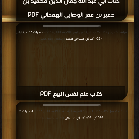
كتاب أبي عبد الله جمال الدين محميد بن
حمير بن عمر الوصابي الهمداني PDF
قراءة و تحميل كتاب كتاب علم نفس البيع PDF مجانا | مكتبة >
اصدارات كتب 1985م
- 1405هـ في كتب في جديد
| التحميل : مرة/مرات
كتاب علم نفس البيع PDF
قراءة و تحميل كتاب كتاب الامارات العربية المتحدة PDF مجانا | مكتبة >
اصدارات كتب
1985م - 1405هـ في كتب في
| التحميل : مرة/مرات