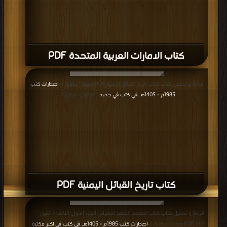
كتاب الامارات العربية المتحدة PDF
قراءة و تحميل كتاب كتاب تاريخ القبائل اليمنية PDF مجانا | مكتبة >
اصدارات كتب
1985م - 1405هـ في كتب في جديد
| التحميل : مرة/مرات
كتاب تاريخ القبائل اليمنية PDF
قراءة و تحميل كتاب كتاب المعجم الصغير للطبراني الجزء الأول: الألف - العين * 1 -
669 PDF مجانا | مكتبة >
اصدارات كتب 1985م - 1405هـ في كتب في اكبر مكتبة
|