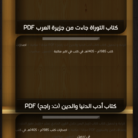
كتاب التوراة جاءت من جزيرة العرب PDF
قراءة و تحميل كتاب كتاب أدب الدنيا والدين (ت: راجح) PDF مجانا | مكتبة >
اصدارات
كتب 1985م - 1405هـ في كتب في اكبر مكتبة
| التحميل : مرة/مرات
كتاب أدب الدنيا والدين (ت: راجح) PDF
قراءة و تحميل كتاب كتاب تاريخ اليمن خلال القرن الحادي عشر = تاريخ طبق الحلوى
وصحاف المن والسلوى PDF مجانا | مكتبة >
اصدارات كتب 1985م - 1405هـ في كتب
في تحميل
| التحميل : مرة/مرات