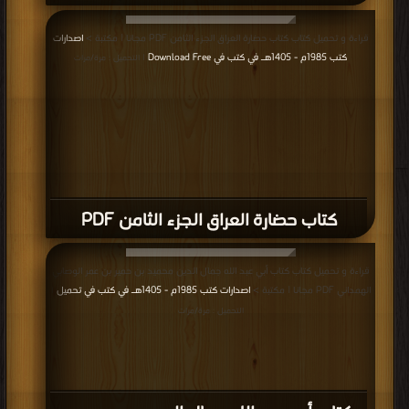
قراءة و تحميل كتاب كتاب حضارة العراق الجزء الثامن PDF مجانا | مكتبة >
اصدارات
كتب 1985م - 1405هـ في كتب في Download Free
| التحميل : مرة/مرات
كتاب حضارة العراق الجزء الثامن PDF
قراءة و تحميل كتاب كتاب أبي عبد الله جمال الدين محميد بن حمير بن عمر الوصابي
الهمداني PDF مجانا | مكتبة >
اصدارات كتب 1985م - 1405هـ في كتب في تحميل
|
التحميل : مرة/مرات