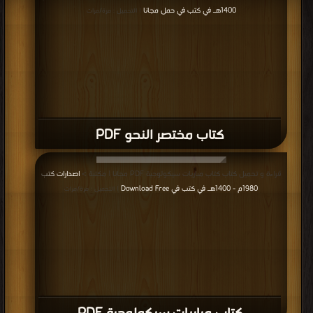
1400هـ في كتب في حمل مجانا
| التحميل : مرة/مرات
كتاب مختصر النحو PDF
قراءة و تحميل كتاب كتاب مباريات سيكولوجية PDF مجانا | مكتبة >
اصدارات كتب
1980م - 1400هـ في كتب في Download Free
| التحميل : مرة/مرات