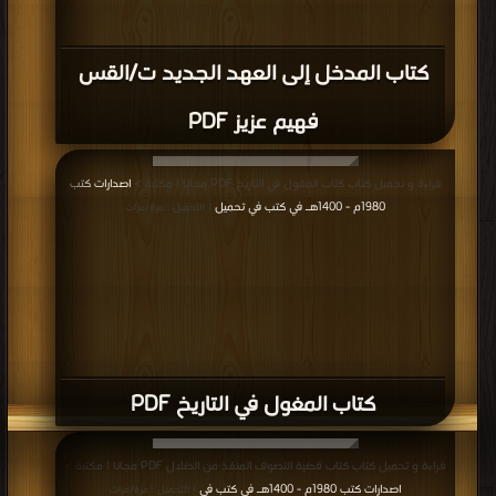
كتاب المدخل إلى العهد الجديد ت/القس
فهيم عزيز PDF
قراءة و تحميل كتاب كتاب المغول في التاريخ PDF مجانا | مكتبة >
اصدارات كتب
1980م - 1400هـ في كتب في تحميل
| التحميل : مرة/مرات
كتاب المغول في التاريخ PDF
قراءة و تحميل كتاب كتاب قضية التصوف المنقذ من الضلال PDF مجانا | مكتبة >
اصدارات كتب 1980م - 1400هـ في كتب في
| التحميل : مرة/مرات