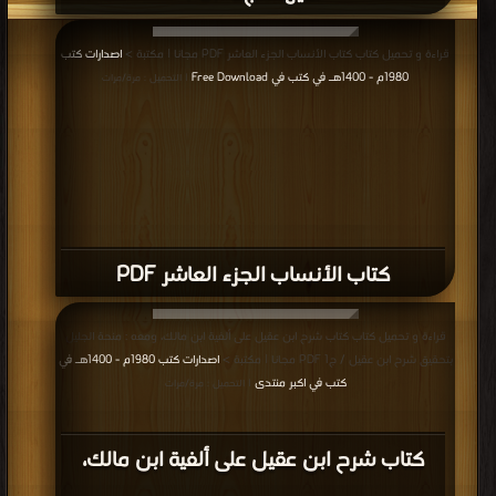
قراءة و تحميل كتاب كتاب الأنساب الجزء العاشر PDF مجانا | مكتبة >
اصدارات كتب
1980م - 1400هـ في كتب في Free Download
| التحميل : مرة/مرات
كتاب الأنساب الجزء العاشر PDF
قراءة و تحميل كتاب كتاب شرح ابن عقيل على ألفية ابن مالك، ومعه : منحة الجليل
بتحقيق شرح ابن عقيل / ج1 PDF مجانا | مكتبة >
اصدارات كتب 1980م - 1400هـ في
كتب في اكبر منتدى
| التحميل : مرة/مرات
كتاب شرح ابن عقيل على ألفية ابن مالك،