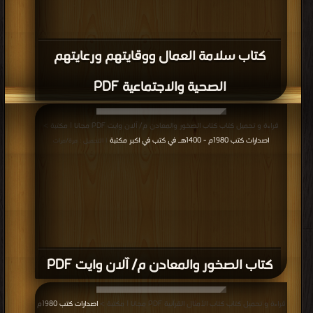
كتاب سلامة العمال ووقايتهم ورعايتهم
الصحية والاجتماعية PDF
قراءة و تحميل كتاب كتاب الصخور والمعادن م/ آلان وايت PDF مجانا | مكتبة >
اصدارات كتب 1980م - 1400هـ في كتب في اكبر مكتبة
| التحميل : مرة/مرات
كتاب الصخور والمعادن م/ آلان وايت PDF
قراءة و تحميل كتاب كتاب الأمثال القرآنية PDF مجانا | مكتبة >
اصدارات كتب 1980م