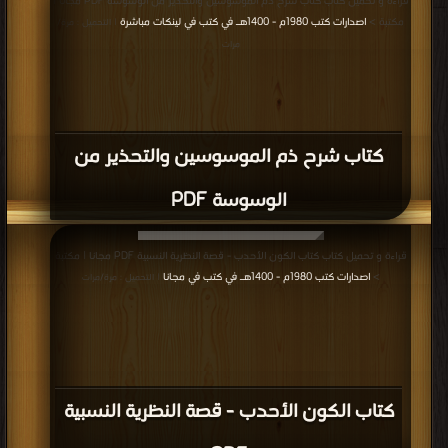
قراءة و تحميل كتاب كتاب شرح ذم الموسوسين والتحذير من الوسوسة PDF مجانا |
مكتبة >
اصدارات كتب 1980م - 1400هـ في كتب في لينكات مباشرة
| التحميل : مرة/
مرات
كتاب شرح ذم الموسوسين والتحذير من
الوسوسة PDF
قراءة و تحميل كتاب كتاب الكون الأحدب - قصة النظرية النسبية PDF مجانا | مكتبة
>
اصدارات كتب 1980م - 1400هـ في كتب في مجانا
| التحميل : مرة/مرات
كتاب الكون الأحدب - قصة النظرية النسبية