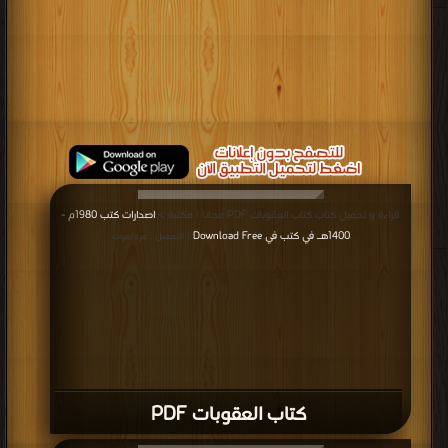
قراءة و تحميل كتاب كتاب العقوبات PDF مجانا | مكتبة >
اصدارات كتب 1980م -
1400هـ في كتب في Download Free
| التحميل : مرة/مرات
كتاب العقوبات PDF