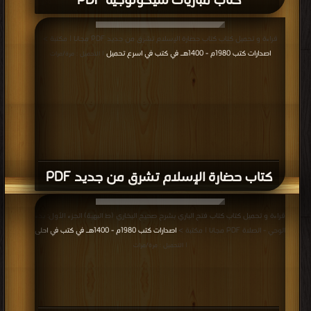
كتاب مباريات سيكولوجية PDF
قراءة و تحميل كتاب كتاب حضارة الإسلام تشرق من جديد PDF مجانا | مكتبة >
اصدارات كتب 1980م - 1400هـ في كتب في اسرع تحميل
| التحميل : مرة/مرات
كتاب حضارة الإسلام تشرق من جديد PDF
قراءة و تحميل كتاب كتاب فتح الباري بشرح صحيح البخاري (ط البهية) الجزء الأول: بدء
الوحي - الصلاة PDF مجانا | مكتبة >
اصدارات كتب 1980م - 1400هـ في كتب في احلى
| التحميل : مرة/مرات