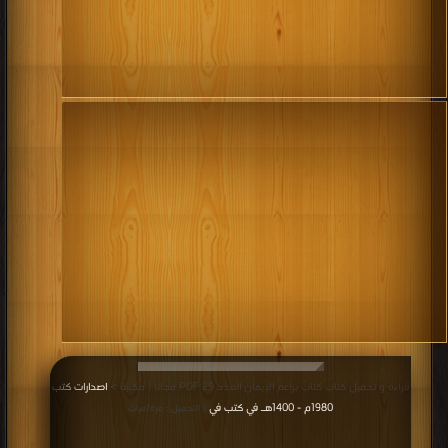
قراءة و تحميل كتاب كتاب براعم الإيمان العدد 25 PDF مجانا | مكتبة >
اصدارات كتب
1980م - 1400هـ في كتب في
| التحميل : مرة/مرات