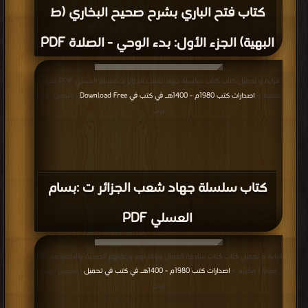
كتاب فتح الباري بشرح صحيح البخاري (ط
البهية) الجزء الأول: بدء الوحي - الصلاة PDF
قراءة و تحميل كتاب كتاب سلسلة جهاد شعب الجزائر ت :بسام العسلي PDF مجانا |
مكتبة >
اصدارات كتب 1980م - 1400هـ في كتب في Download Free
| التحميل : مرة/
مرات
كتاب سلسلة جهاد شعب الجزائر ت :بسام
العسلي PDF
قراءة و تحميل كتاب كتاب سلامة العمال ووقايتهم ورعايتهم الصحية والاجتماعية PDF
مجانا | مكتبة >
اصدارات كتب 1980م - 1400هـ في كتب في تحميل
| التحميل : مرة/
مرات