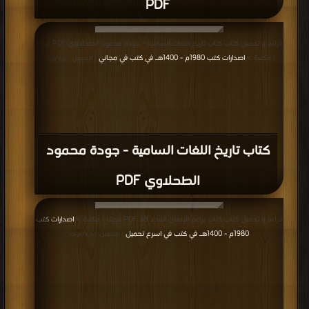
PDF
قراءة و تحميل كتاب كتاب تاريخ اللغات السامية - جودة محمود الطحلاوي PDF مجانا
| مكتبة >
اصدارات كتب 1980م - 1400هـ في كتب في مجاني
| التحميل : مرة/مرات
كتاب تاريخ اللغات السامية - جودة محمود
الطحلاوي PDF
قراءة و تحميل كتاب كتاب براعم الإيمان العدد 38 PDF مجانا | مكتبة >
اصدارات كتب
1980م - 1400هـ في كتب في اسرع تحميل
| التحميل : مرة/مرات