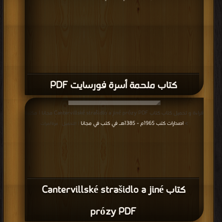
كتاب ملحمة أسرة فورسايت PDF
قراءة و تحميل كتاب كتاب Cantervillské strašidlo a jiné prózy PDF مجانا | مكتبة
>
اصدارات كتب 1965م - 1385هـ في كتب في مجانا
| التحميل : مرة/مرات
كتاب Cantervillské strašidlo a jiné
prózy PDF