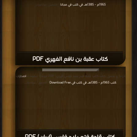
1965م - 1385هـ في كتب في مجانا
| التحميل : مرة/مرات
كتاب عقبة بن نافع الفهري PDF
قراءة و تحميل كتاب كتاب قادة فتح بلاد فارس (إيران) PDF مجانا | مكتبة >
اصدارات
كتب 1965م - 1385هـ في كتب في Download Free
| التحميل : مرة/مرات