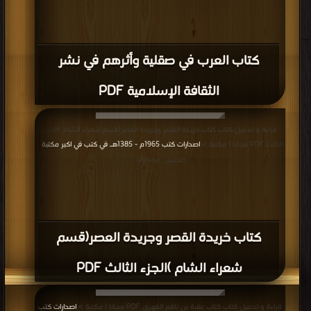
كتاب العرب في صقلية وأثرهم في نشر
الثقافة الإسلامية PDF
قراءة و تحميل كتاب كتاب خريدة القصر وجريدة العصر(قسم شعراء الشام )الجزء
الثالث PDF مجانا | مكتبة >
اصدارات كتب 1965م - 1385هـ في كتب في اكبر مكتبة
|
التحميل : مرة/مرات
كتاب خريدة القصر وجريدة العصر(قسم
شعراء الشام )الجزء الثالث PDF
قراءة و تحميل كتاب كتاب عقبة بن نافع الفهري PDF مجانا | مكتبة >
اصدارات كتب