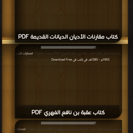
كتاب مقارنات الأديان الديانات القديمة PDF
قراءة و تحميل كتاب كتاب عقبة بن نافع الفهري PDF مجانا | مكتبة >
اصدارات كتب
1965م - 1385هـ في كتب في Download Free
| التحميل : مرة/مرات
كتاب عقبة بن نافع الفهري PDF
قراءة و تحميل كتاب كتاب قادة فتح بلاد فارس (إيران) PDF مجانا | مكتبة >
اصدارات