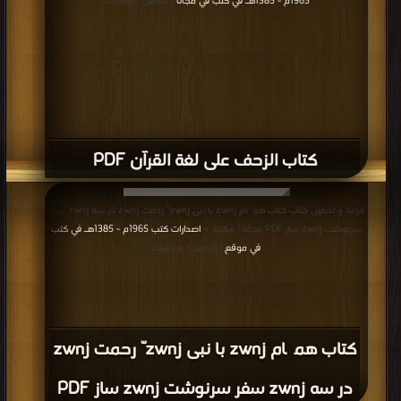
1965م - 1385هـ في كتب في مجانا
| التحميل : مرة/مرات
كتاب الزحف على لغة القرآن PDF
قراءة و تحميل كتاب كتاب همگام zwnj با نبی zwnj ّ رحمت zwnj در سه zwnj سفر
سرنوشت zwnj ساز PDF مجانا | مكتبة >
اصدارات كتب 1965م - 1385هـ في كتب
في موقع
| التحميل : مرة/مرات
كتاب همگام zwnj با نبی zwnj ّ رحمت zwnj
در سه zwnj سفر سرنوشت zwnj ساز PDF