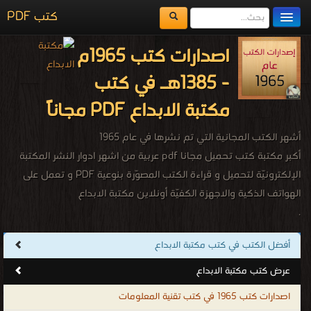
كتب PDF
مكتبة الكتب
اصدارات كتب 1965م
المكتبات
- 1385هـ في كتب
يُقرأ حالياً
مكتبة الابداع PDF مجاناً
الفهرس
أشهر الكتب المجانية التي تم نشرها في عام 1965
اضف كتاب
أكبر مكتبة كتب تحميل مجانا pdf عربية من اشهر ادوار النشر المكتبة
الإلكترونيّة لتحميل و قراءة الكتب المصوّرة بنوعية PDF و تعمل على
الهواتف الذكية والاجهزة الكفيّة أونلاين مكتبة الابداع
.
أفضل الكتب في كتب مكتبة الابداع
عرض كتب مكتبة الابداع
اصدارات كتب 1965 في كتب تقنية المعلومات