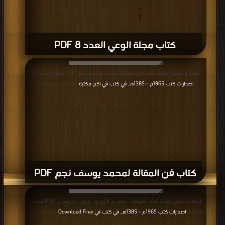
كتاب مجلة الوعي العدد 8 PDF
قراءة و تحميل كتاب كتاب فن المقالة لمحمد يوسف نجم PDF مجانا | مكتبة >
اصدارات كتب 1965م - 1385هـ في كتب في اكبر مكتبة
| التحميل : مرة/مرات
كتاب فن المقالة لمحمد يوسف نجم PDF
قراءة و تحميل كتاب كتاب کلیدهای تدبر در قرآن و پيروزی در زندگی PDF مجانا |
مكتبة >
اصدارات كتب 1965م - 1385هـ في كتب في Download Free
| التحميل : مرة/
مرات