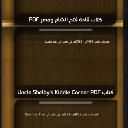
كتاب قادة فتح الشام ومصر PDF
قراءة و تحميل كتاب كتاب Uncle Shelby's Kiddie Corner PDF مجانا | مكتبة >
اصدارات كتب 1965م - 1385هـ في كتب في اكبر مكتبة
| التحميل : مرة/مرات
كتاب Uncle Shelby's Kiddie Corner PDF
قراءة و تحميل كتاب كتاب العرب في صقلية وأثرهم في نشر الثقافة الإسلامية PDF
مجانا | مكتبة >
اصدارات كتب 1965م - 1385هـ في كتب في Download Free
| التحميل
: مرة/مرات