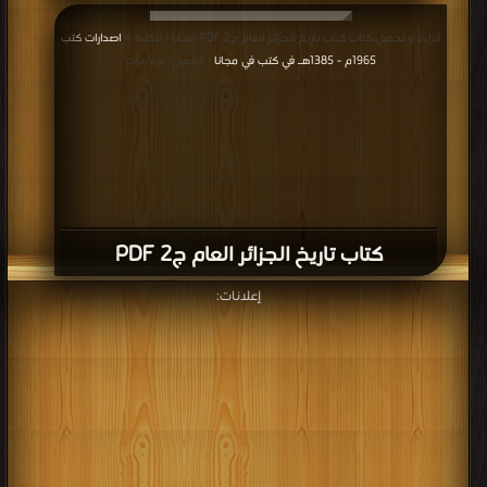
قراءة و تحميل كتاب كتاب تاريخ الجزائر العام ج2 PDF مجانا | مكتبة >
اصدارات كتب
1965م - 1385هـ في كتب في مجانا
| التحميل : مرة/مرات
كتاب تاريخ الجزائر العام ج2 PDF
إعلانات: