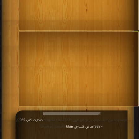
قراءة و تحميل كتاب كتاب ديوان الهذليين PDF مجانا | مكتبة >
اصدارات كتب 1965م
- 1385هـ في كتب في مجانا
| التحميل : مرة/مرات