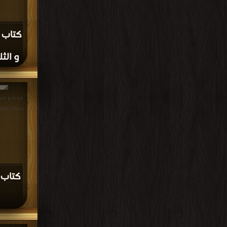
كتاب م
و الثل
مجانا | مكت