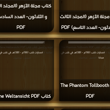
كتاب مجلة الأزهر (المجلد ال
جلة الأزهر (المجلد الثالث
و الثلاثون- العدد الساد
اثون- العدد التاسع) PDF
PDF
قراءة و تحميل كتاب كتاب The Phantom Tollbooth PDF
بة >
اصدارات كتب 1961م - 1381هـ في كتب في
مكتبة >
اصدارات كتب 1961م - 1381هـ في كتب في مجانا
مجانا
| التحميل : مرة/مرات
التحميل : مرة/مرات
كتاب The Phantom Tollbooth
PDF
كتاب Meine Weltansicht PDF