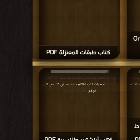
مرات
On
كتاب طبقات المعتزلة PDF
بية الجزء
قراءة و تحميل كتاب كتاب آينشتين والنسبية PDF مجانا |
اصدارات كتب 1961م - 1381هـ
مكتبة >
اصدارات كتب 1961م - 1381هـ في كتب في اكبر
موقع
| التحميل : مرة/مرات
 ط