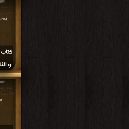
قراءة و ت
الثلاثون- العدد التاس
1961م - 1381هـ في كتب في
كتاب م
و الثل
قراءة و تحم
PDF مجانا | مكتبة >
في Free