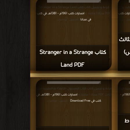
ثالث و
قراءة و تحميل كتاب كتاب Stranger in a Strange Land
ارات كتب
PDF مجانا | مكتبة >
اصدارات كتب 1961م - 1381هـ في كتب
في مجانا
ميل : مرة/
| التحميل : مرة/مرات
ثالث
س)
كتاب Stranger in a Strange
Land PDF
بية الجزء
قراءة و تحميل كتاب كتاب المعسول «كاملاً» ط المغربية الجزء
اصدارات كتب 1961م -
الثالث PDF مجانا | مكتبة >
اصدارات كتب 1961م - 1381هـ في
كتب في Download Free
ت
| التحميل : مرة/مرات
 ط