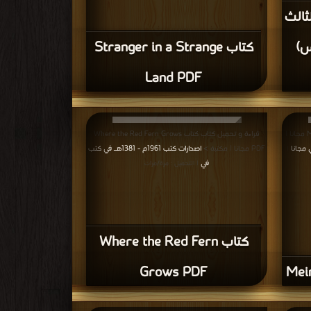
ثالث
س)
كتاب Stranger in a Strange
Land PDF
قراءة و تحميل كتاب كتاب Meine Weltansicht PDF مجانا |
قراءة و تحميل كتاب كتاب Where the Red Fern Grows
PDF مجانا | مكتبة >
اصدارات كتب 1961م - 1381هـ في كتب
|
في
| التحميل : مرة/مرات
كتاب Where the Red Fern
Grows PDF