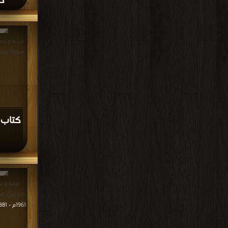
كت
مجانا | مكت
قراءة و ت
الثلاثون- العدد التاس
1961م - 1381هـ في كتب في Download Free