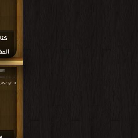
كتا
المغ
قراءة و تحميل كتاب
اصدارات كتب 1961م - 1381هـ في كتب في oad Free