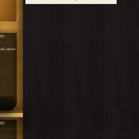
قراءة و تحميل ك
اصدارات كتب 1961م - 1381هـ في كتب في
قراءة و تحمي
السادس PDF مجانا | مكتبة >