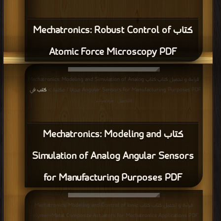
كتاب Mechatronics: Robust Control of
Atomic Force Microscopy PDF
قراءة و تحميل كتاب كتاب Mechatronics: Modeling and Simulation of Analog
Angular Sensors for Manufacturing Purposes PDF مجانا | مكتبة >
كتب في
|
التحميل : مرة/مرات
كتاب Mechatronics: Modeling and
Simulation of Analog Angular Sensors
for Manufacturing Purposes PDF
قراءة و تحميل كتاب كتاب Mechatronics: Modeling and Control of Ionic
Polymer–Metal Composite Actuators for Mechatronics Applications PDF