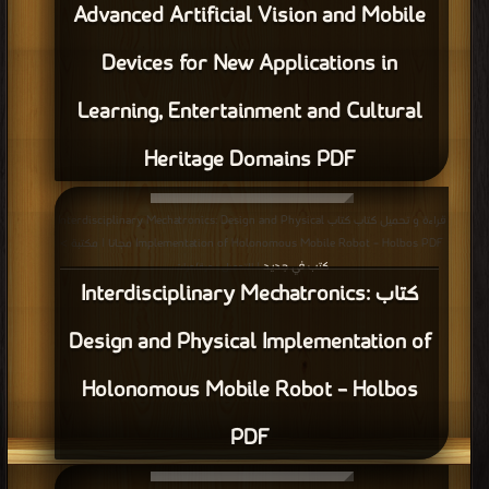
Advanced Artificial Vision and Mobile
مرة/مرات
Devices for New Applications in
Learning, Entertainment and Cultural
Heritage Domains PDF
قراءة و تحميل كتاب كتاب Interdisciplinary Mechatronics: Design and Physical
Implementation of Holonomous Mobile Robot – Holbos PDF مجانا | مكتبة >
كتب في جديد
| التحميل : مرة/مرات
كتاب Interdisciplinary Mechatronics:
Design and Physical Implementation of
Holonomous Mobile Robot – Holbos
PDF