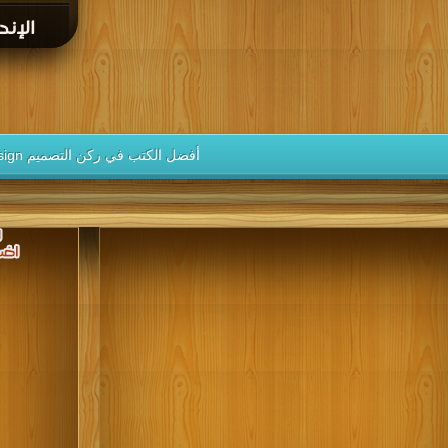
الإنديز
أفضل الكتب في ركن التصميم Design