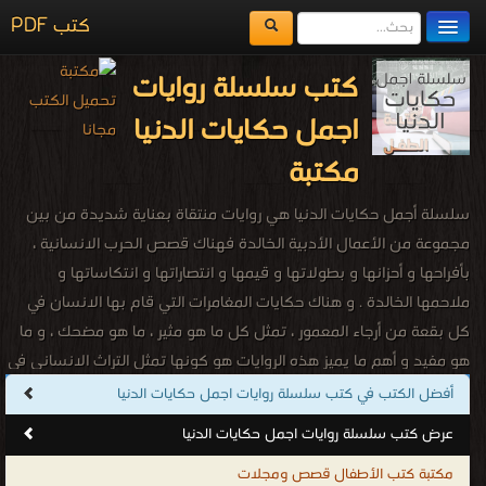
كتب PDF
مكتبة الكتب
كتب سلسلة روايات
المكتبات
اجمل حكايات الدنيا
يُقرأ حالياً
مكتبة
الفهرس
سلسلة أجمل حكايات الدنيا هي روايات منتقاة بعناية شديدة من بين
اضف كتاب
مجموعة من الأعمال الأدبية الخالدة فهناك قصص الحرب الانسانية ،
بأفراحها و أحزانها و بطولاتها و قيمها و انتصاراتها و انتكاساتها و
ملاحمها الخالدة . و هناك حكايات المغامرات التي قام بها الانسان في
كل بقعة من أرجاء المعمور ، تمثل كل ما هو مثير ، ما هو مضحك ، و ما
هو مفيد و أهم ما يميز هذه الروايات هو كونها تمثل التراث الانساني في
معناه الواسع و لا تشكل انعكاسا لثقافة مكانية ضيقة أو حقبة زمنية
أفضل الكتب في كتب سلسلة روايات اجمل حكايات الدنيا
محدودة بل تمثل صوت الضمير الانساني و صرخة ثقافات الشعوب عبر
عرض كتب سلسلة روايات اجمل حكايات الدنيا
الأزمنة الممتدة في الآفاق و المنتشرة في كل البقاع و الأنحاء.
مكتبة كتب الأطفال قصص ومجلات
كتب سلسلة روايات اجمل حكايات الدنيا