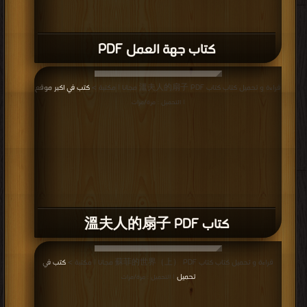
كتاب جهة العمل PDF
قراءة و تحميل كتاب كتاب 溫夫人的扇子 PDF مجانا | مكتبة >
كتب في اكبر موقع
| التحميل : مرة/مرات
كتاب 溫夫人的扇子 PDF
قراءة و تحميل كتاب كتاب 蘇菲的世界（上） PDF مجانا | مكتبة >
كتب في
تحميل
| التحميل : مرة/مرات