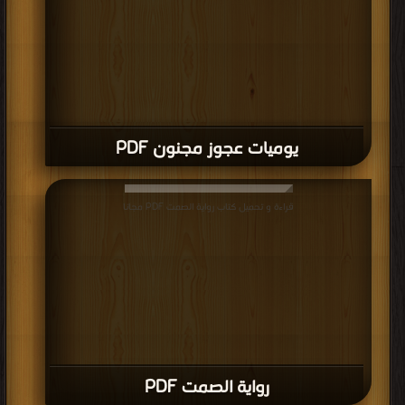
الكبار
في
الفترة
التي
سبقت
القرن
يوميات عجوز مجنون PDF
العشرين
كانوا
موظفين
قراءة و تحميل كتاب رواية الصمت PDF مجانا
حكوميين؛
لأن
معظمهم
قد
عُيِّنوا
في وظائفهم نظرًا لمهارتهم الأدبية. حقق الأدب الصيني خلال القرن
العشرين، انفصامًا كبيرًا عن ماضيه. وقد عُزي هذا الانفصام جزئيًا إلى أثر
رواية الصمت PDF
الثقافة الغربية على الكُتّاب الصينيين. ولكن سيطرة الحزب الشيوعي