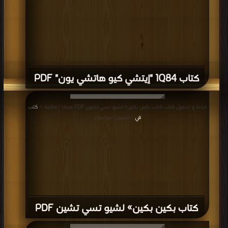
كتاب 1Q84 "إيتشي كيو هاتشي يون" PDF
قراءة و تحميل كتاب كتاب بكين بكين» لشيو تسي تشين PDF مجانا | مكتبة >
كتب
في
| التحميل : مرة/مرات
كتاب بكين بكين» لشيو تسي تشين PDF