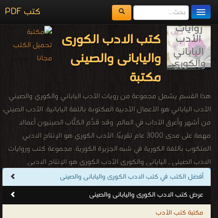
كتب PDF
مكتبة الكتب
كتب الادب الكورى
المكتبات
واليابانى والصينى
يُقرأ حالياً
مكتبة
الفهرس
هذا القسم يشمل مجموعة من رويات الأدب الياباني والكوري والصيني
اضف كتاب
الأدب الياباني هو الأعمال الأدبية المكتوبة باللغة اليابانية. الأدب الصيني،
من أشهر وأعرق الآداب في العالم. وقد قدّم الكُتّاب الصينيون أعمالاً
مهمة على مدى 3000 عام تقريبًا. الأدب الكوري هو الإنتاج الادبي
المتكوب باللغة الكورية في شبه الجزيرة الكورية. مجموعة كتب وروايات
الادب الصيني , الياياني والكوري الأدب الكوري هو الإنتاج الادبي
المتكوب باللغة الكورية في شبه الجزيرة الكورية. وينقسم إلى أدب قديم
أفضل الكتب في كتب الادب الكورى واليابانى والصينى
كلاسيكي وحديث. وكان الأدب القديم يكتب باللغة الصينية الكلاسيكية
عرض كتب الادب الكورى واليابانى والصينى
والكورية، باستخدام أبجدية إيدو وجوجيول في البداية ، ثم أخيرا باستخدام
مكتبة كتب الأدب
أبجدية هانجول. ويختلف الأدب الكوري القديم الكلاسيكي عن الحديث