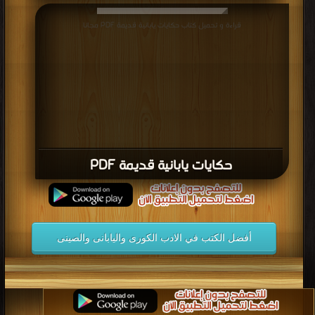
الصيني على مقاليد الأمور في الصين كان له الأثر الأكبر، فقد طالب
قراءة و تحميل كتاب حكايات يابانية قديمة PDF مجانا
الشيوعيون ـ منذ استلامهم السلطة ـ الكتّاب الصينيين بالتركيز على
المُثل الشيوعية
كتب الادب الكورى واليابانى والصينى
.
حكايات يابانية قديمة PDF
أفضل الكتب في الادب الكورى واليابانى والصينى