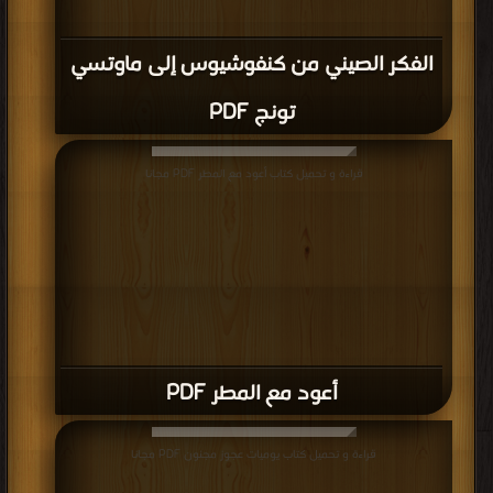
وظائف
حكومية
الفكر الصيني من كنفوشيوس إلى ماوتسي
بعد
تونج PDF
اجتيازهم
لامتحان
يختبر
قراءة و تحميل كتاب أعود مع المطر PDF مجانا
قدرتهم
على
نظم
الشعر
وكتابة
النثر.
ولذا
أعود مع المطر PDF
فإن
معظم
قراءة و تحميل كتاب يوميات عجوز مجنون PDF مجانا
الكُتّاب