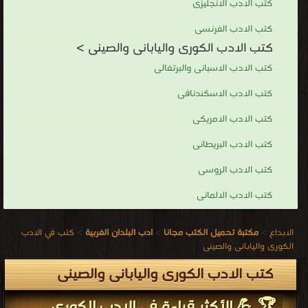
موضوعات
كتب الادب الانجليزى
غير
كتب الادب الفرنسى
أدبية.
كتب الادب الكورى واليابانى والصينى >
وتشتمل
كتب الادب الاسبانى والبرتغالى
هذه
كتب الادب الاسكندنافى
الموضوعات
على
كتب الادب الامريكى
التاريخ
كتب الادب البريطانى
والفلسفة
والسياسة
كتب الادب الروسى
والدين
كتب الادب الالمانى
والعلوم.
كانت
الابداع
>
مكتبة تحميل الكتب مجانا
>
ادب البلدان الغربية
>
كتب في الادب
الخدمة
الكورى واليابانى والصينى
الحكومية
كتب الادب الكورى واليابانى والصينى
تحظى
بقدر
🏆 💪 الأكثر قراءة في الادب الكورى