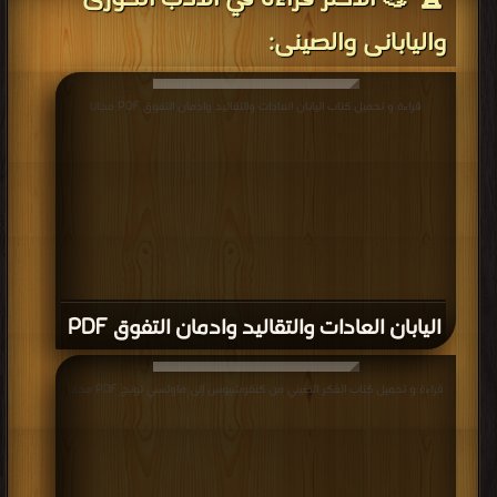
كبير
واليابانى والصينى:
من
الاحترام
في
قراءة و تحميل كتاب اليابان العادات والتقاليد وادمان التفوق PDF مجانا
الصين
حتى
بداية
القرن
العشرين.
ولفترة
تزيد
اليابان العادات والتقاليد وادمان التفوق PDF
على
الألف
قراءة و تحميل كتاب الفكر الصيني من كنفوشيوس إلى ماوتسي تونج PDF مجانا
عام
كان
الأفراد
يتقلدون