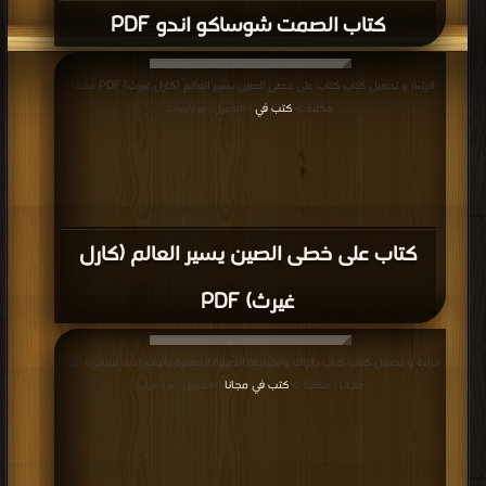
كتاب الصمت شوساكو اندو PDF
قراءة و تحميل كتاب كتاب على خطى الصين يسير العالم (كارل غيرث) PDF مجانا |
مكتبة >
كتب في
| التحميل : مرة/مرات
كتاب على خطى الصين يسير العالم (كارل
غيرث) PDF
قراءة و تحميل كتاب كتاب بالزاك والخياطة الصينية الصغيرة تأليف (ديه سيجي) PDF
مجانا | مكتبة >
كتب في مجانا
| التحميل : مرة/مرات