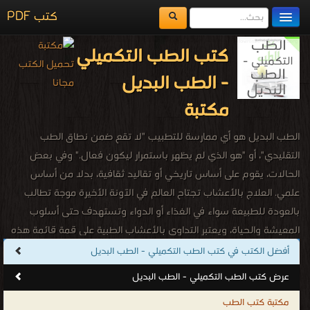
كتب PDF
مكتبة الكتب
كتب الطب التكميلي
المكتبات
- الطب البديل
يُقرأ حالياً
مكتبة
الفهرس
الطب البديل هو أي ممارسة للتطبيب "لا تقع ضمن نطاق الطب
اضف كتاب
التقليدي"، أو "هو الذي لم يظهر باستمرار ليكون فعال." وفي بعض
الحالات، يقوم على أساس تاريخي أو تقاليد ثقافية، بدلا من أساس
علمي. العلاج بالأعشاب تجتاح العالم في الآونة الأخيرة موجة تطالب
بالعودة للطبيعة سواء في الغذاء أو الدواء وتستهدف حتى أسلوب
المعيشة والحياة، ويعتبر التداوي بالأعشاب الطبية على قمة قائمة هذه
التطلعات، لأن القدرة الشفائية لها معروفة منذ ألاف السنين وما زالت
أفضل الكتب في كتب الطب التكميلي - الطب البديل
هذه القدرة ظاهرة حتى اليوم، ولبعض الأعشاب أضرار ومساوئ بالرغم
عرض كتب الطب التكميلي - الطب البديل
من كونها طبيعية، فبعضها قد يسبب الفشل الكبدي مثل شاي (شيرال)
مكتبة كتب الطب
الذي يزيل الآلام ويعتبر مضاداً للأكسدة، وبعض الأعشاب قد تتفاعل مع