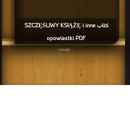
كتاب SZCZĘŚLIWY KSIĄŻĘ i inne
opowiastki PDF
إعلانات: